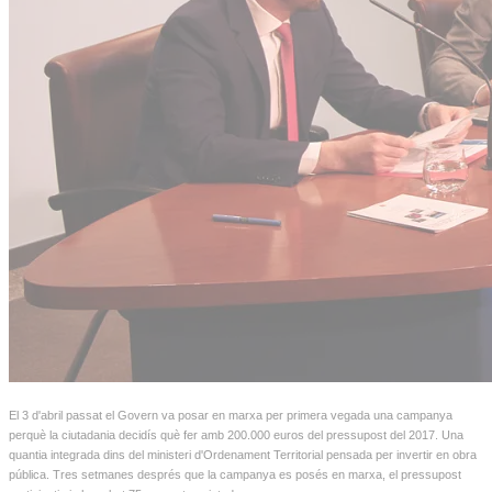
El 3 d'abril passat el Govern va posar en marxa per primera vegada una campanya
perquè la ciutadania decidís què fer amb 200.000 euros del pressupost del 2017. Una
quantia integrada dins del ministeri d'Ordenament Territorial pensada per invertir en obra
pública. Tres setmanes després que la campanya es posés en marxa, el pressupost