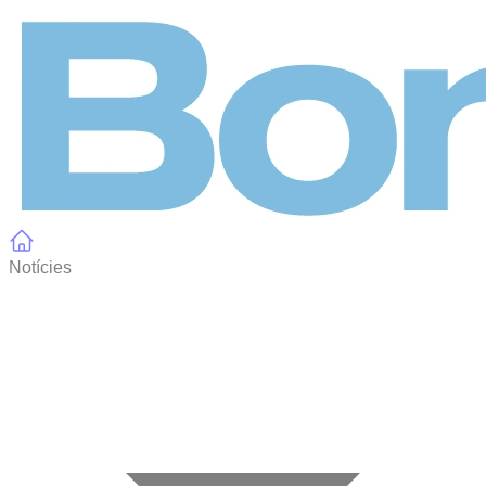
Panell de gestió de galetes
Notícies