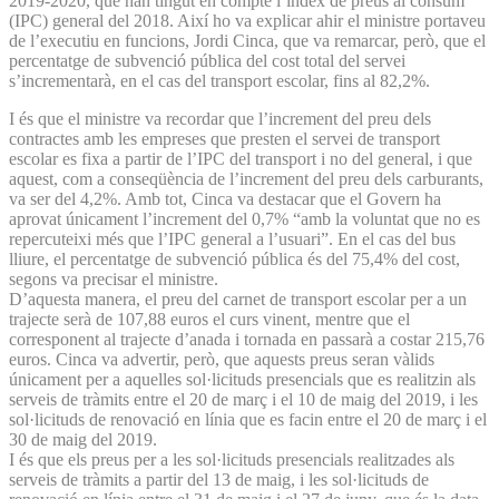
2019-2020, que han tingut en compte l’índex de preus al consum
(IPC) general del 2018. Així ho va explicar ahir el ministre portaveu
de l’executiu en funcions, Jordi Cinca, que va remarcar, però, que el
percentatge de subvenció pública del cost total del servei
s’incrementarà, en el cas del transport escolar, fins al 82,2%.
I és que el ministre va recordar que l’increment del preu dels
contractes amb les empreses que presten el servei de transport
escolar es fixa a partir de l’IPC del transport i no del general, i que
aquest, com a conseqüència de l’increment del preu dels carburants,
va ser del 4,2%. Amb tot, Cinca va destacar que el Govern ha
aprovat únicament l’increment del 0,7% “amb la voluntat que no es
repercuteixi més que l’IPC general a l’usuari”. En el cas del bus
lliure, el percentatge de subvenció pública és del 75,4% del cost,
segons va precisar el ministre.
D’aquesta manera, el preu del carnet de transport escolar per a un
trajecte serà de 107,88 euros el curs vinent, mentre que el
corresponent al trajecte d’anada i tornada en passarà a costar 215,76
euros. Cinca va advertir, però, que aquests preus seran vàlids
únicament per a aquelles sol·licituds presencials que es realitzin als
serveis de tràmits entre el 20 de març i el 10 de maig del 2019, i les
sol·licituds de renovació en línia que es facin entre el 20 de març i el
30 de maig del 2019.
I és que els preus per a les sol·licituds presencials realitzades als
serveis de tràmits a partir del 13 de maig, i les sol·licituds de