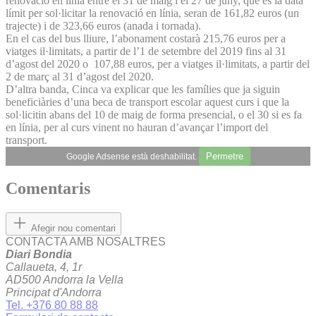
renovació en línia entre el 31 de maig i el 27 de juny, que és la data
límit per sol·licitar la renovació en línia, seran de 161,82 euros (un
trajecte) i de 323,66 euros (anada i tornada).
En el cas del bus lliure, l’abonament costarà 215,76 euros per a
viatges il·limitats, a partir de l’1 de setembre del 2019 fins al 31
d’agost del 2020 o 107,88 euros, per a viatges il·limitats, a partir del
2 de març al 31 d’agost del 2020.
D’altra banda, Cinca va explicar que les famílies que ja siguin
beneficiàries d’una beca de transport escolar aquest curs i que la
sol·licitin abans del 10 de maig de forma presencial, o el 30 si es fa
en línia, per al curs vinent no hauran d’avançar l’import del
transport.
Permetre
Google Adsense està deshabilitat.
Comentaris
Afegir nou comentari
CONTACTA AMB NOSALTRES
Diari Bondia
Callaueta, 4, 1r
AD500 Andorra la Vella
Principat d'Andorra
Tel. +376 80 88 88