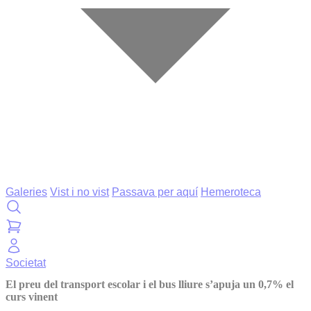
Galeries
Vist i no vist
Passava per aquí
Hemeroteca
Societat
El preu del transport escolar i el bus lliure s’apuja un 0,7% el
curs vinent