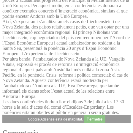
procés d’acostament progressiu del Principat al Mercat Interior de la
Unió Europea. Per aquest motiu, en la conferència es donaran a
conèixer exemples concrets d’integració econòmica, similars al que
podria encetar Andorra amb la Unió Europea.
Així, s’exposaran i s’analitzaran els casos de Liechtenstein i de
Nova Zelanda, dos països relativament petits, que van optar per una
major integració econòmica regional. El príncep Nikolaus von
Liechtenstein, cap negociador del país centreeuropeu per l’Acord de
l’Espai Econòmic Europeu i actual ambaixador no resident a la
Santa Seu, presentarà la ponència 20 anys d’Espai Econòmic
Europeu –L’experiència de Liechtenstein.
Per altra banda, l’ambaixador de Nova Zelanda a la UE, Vangelis
Vitalis, exposarà el procés de reforma i d’integració econòmica
regional d’aquest país amb Austràlia i més enllà a la zona Àsia-
Pacific, en la ponència Crisis, reforma i política comercial: el cas de
Nova Zelanda. Aquesta conferència estarà moderada per
l’ambaixadora d’Andorra a la UE, Eva Descarrega, que també
informarà els oients sobre l’estat actual de les relacions entre
Andorra i Europa.
Les dues conferències tindran lloc el dijous 3 de juliol a les 17.30
hores a la sala d’actes del comú d’Escaldes-Engordany. Les
ponències estaran obertes al públic en general i seran gratuïtes.
Permetre
Google Adsense està deshabilitat.
Comentaris