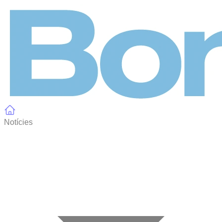
Panell de gestió de galetes
Notícies