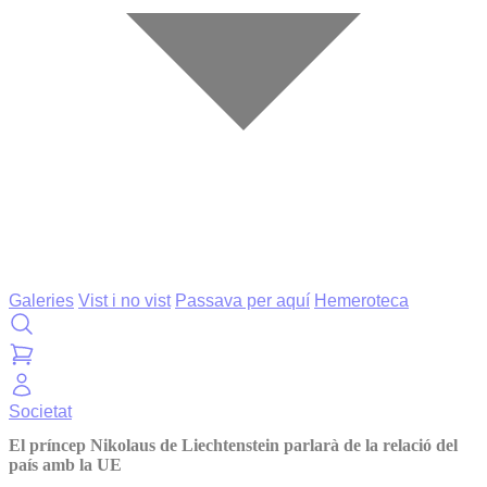
Galeries
Vist i no vist
Passava per aquí
Hemeroteca
Societat
El príncep Nikolaus de Liechtenstein parlarà de la relació del
país amb la UE