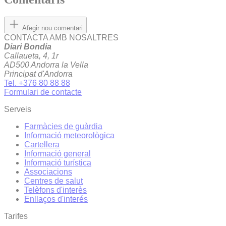
Afegir nou comentari
CONTACTA AMB NOSALTRES
Diari Bondia
Callaueta, 4, 1r
AD500 Andorra la Vella
Principat d'Andorra
Tel. +376 80 88 88
Formulari de contacte
Serveis
Farmàcies de guàrdia
Informació meteorològica
Cartellera
Informació general
Informació turística
Associacions
Centres de salut
Telèfons d'interès
Enllaços d'interés
Tarifes