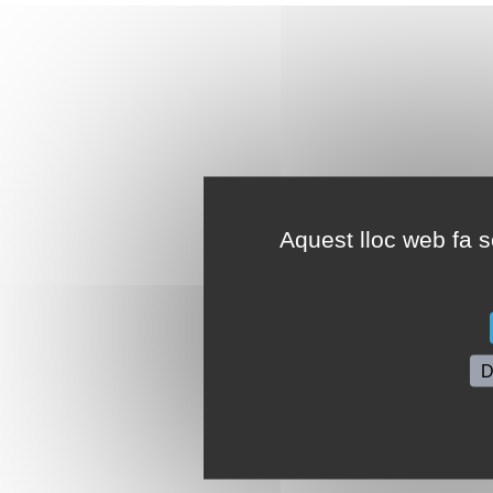
Aquest lloc web fa se
D