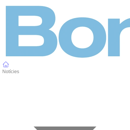
Panell de gestió de galetes
Notícies