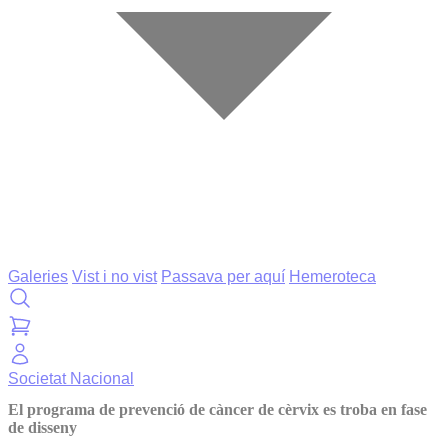
Galeries
Vist i no vist
Passava per aquí
Hemeroteca
Societat
Nacional
El programa de prevenció de càncer de cèrvix es troba en fase
de disseny