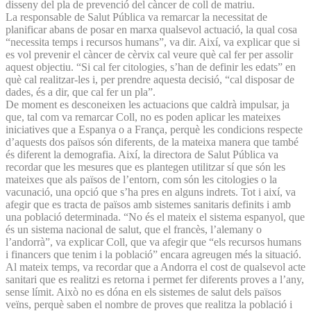
disseny del pla de prevenció del càncer de coll de matriu.
La responsable de Salut Pública va remarcar la necessitat de
planificar abans de posar en marxa qualsevol actuació, la qual cosa
“necessita temps i recursos humans”, va dir. Així, va explicar que si
es vol prevenir el càncer de cèrvix cal veure què cal fer per assolir
aquest objectiu. “Si cal fer citologies, s’han de definir les edats” en
què cal realitzar-les i, per prendre aquesta decisió, “cal disposar de
dades, és a dir, que cal fer un pla”.
De moment es desconeixen les actuacions que caldrà impulsar, ja
que, tal com va remarcar Coll, no es poden aplicar les mateixes
iniciatives que a Espanya o a França, perquè les condicions respecte
d’aquests dos països són diferents, de la mateixa manera que també
és diferent la demografia. Així, la directora de Salut Pública va
recordar que les mesures que es plantegen utilitzar sí que són les
mateixes que als països de l’entorn, com són les citologies o la
vacunació, una opció que s’ha pres en alguns indrets. Tot i així, va
afegir que es tracta de països amb sistemes sanitaris definits i amb
una població determinada. “No és el mateix el sistema espanyol, que
és un sistema nacional de salut, que el francès, l’alemany o
l’andorrà”, va explicar Coll, que va afegir que “els recursos humans
i financers que tenim i la població” encara agreugen més la situació.
Al mateix temps, va recordar que a Andorra el cost de qualsevol acte
sanitari que es realitzi es retorna i permet fer diferents proves a l’any,
sense límit. Això no es dóna en els sistemes de salut dels països
veïns, perquè saben el nombre de proves que realitza la població i