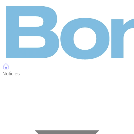
Panell de gestió de galetes
Notícies