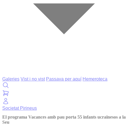
Galeries
Vist i no vist
Passava per aquí
Hemeroteca
Societat
Pirineus
El programa Vacances amb pau porta 55 infants ucraïnesos a la
Seu