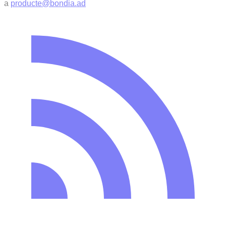
a
producte@bondia.ad