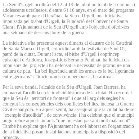
La Seu d'Urgell acollirà del 12 al 19 de juliol un total de 55 infants i
adolescents ucraïnesos, d'entre 6 i 16 anys, en el marc del programa
Vacances amb pau: d'Ucraïna a la Seu d'Urgell, una iniciativa
impulsada pel bisbat d'Urgell, la Fundació del Convent de Santa
Clara i l'Ajuntament de la Seu d'Urgell amb l'objectiu d'oferir-los
una setmana de descans lluny de la guerra.
La iniciativa s'ha presentat aquest dimarts al claustre de la Catedral
de Santa Maria d'Urgell, coincidint amb la festivitat de Sant Ot,
patró de la ciutat. Durant l'acte, el bisbe d'Urgell i copríncep
episcopal d'Andorra, Josep-Lluís Serrano Pentinat, ha felicitat els
impulsors del projecte i ha defensat la necessitat de promoure una
cultura de pau. "La bel·ligerància amb les armes és la bel·ligerància
entre germans" i "tractem-nos com persones", ha afirmat.
Per la seva banda, l'alcalde de la Seu d'Urgell, Joan Barrera, ha
emmarcat l'acollida en la tradició històrica de la ciutat. Ha recordat
que la Seu és "territori de frontera" i que al llarg dels segles ha
conegut les conseqüències dels conflictes bèl·lics, inclosa la Guerra
Civil espanyola. En aquest sentit, ha assegurat que la ciutat ha de ser
"exemple d'acollida" i de convivència, i ha celebrat que el municipi
pugui rebre aquests infants "que ho estan passant molt malament".
També ha explicat que l'Ajuntament ha col·laborat en l'organització
de la iniciativa posant instal·lacions municipals a disposició del
projecte.