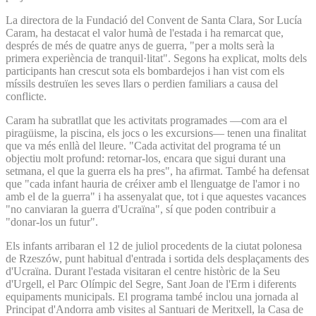
La directora de la Fundació del Convent de Santa Clara, Sor Lucía
Caram, ha destacat el valor humà de l'estada i ha remarcat que,
després de més de quatre anys de guerra, "per a molts serà la
primera experiència de tranquil·litat". Segons ha explicat, molts dels
participants han crescut sota els bombardejos i han vist com els
míssils destruïen les seves llars o perdien familiars a causa del
conflicte.
Caram ha subratllat que les activitats programades —com ara el
piragüisme, la piscina, els jocs o les excursions— tenen una finalitat
que va més enllà del lleure. "Cada activitat del programa té un
objectiu molt profund: retornar-los, encara que sigui durant una
setmana, el que la guerra els ha pres", ha afirmat. També ha defensat
que "cada infant hauria de créixer amb el llenguatge de l'amor i no
amb el de la guerra" i ha assenyalat que, tot i que aquestes vacances
"no canviaran la guerra d'Ucraïna", sí que poden contribuir a
"donar-los un futur".
Els infants arribaran el 12 de juliol procedents de la ciutat polonesa
de Rzeszów, punt habitual d'entrada i sortida dels desplaçaments des
d'Ucraïna. Durant l'estada visitaran el centre històric de la Seu
d'Urgell, el Parc Olímpic del Segre, Sant Joan de l'Erm i diferents
equipaments municipals. El programa també inclou una jornada al
Principat d'Andorra amb visites al Santuari de Meritxell, la Casa de