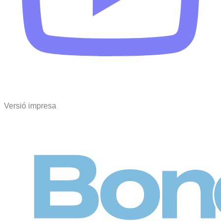
Versió impresa