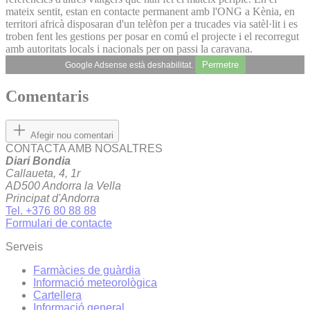
mateix sentit, estan en contacte permanent amb l'ONG a Kènia, en
territori africà disposaran d'un telèfon per a trucades via satèl·lit i es
troben fent les gestions per posar en comú el projecte i el recorregut
amb autoritats locals i nacionals per on passi la caravana.
Permetre
Google Adsense està deshabilitat.
Comentaris
Afegir nou comentari
CONTACTA AMB NOSALTRES
Diari Bondia
Callaueta, 4, 1r
AD500 Andorra la Vella
Principat d'Andorra
Tel. +376 80 88 88
Formulari de contacte
Serveis
Farmàcies de guàrdia
Informació meteorològica
Cartellera
Informació general