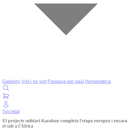
Galeries
Vist i no vist
Passava per aquí
Hemeroteca
Societat
El projecte solidari Karaban completa l'etapa europea i encara
el salt a l'Àfrica