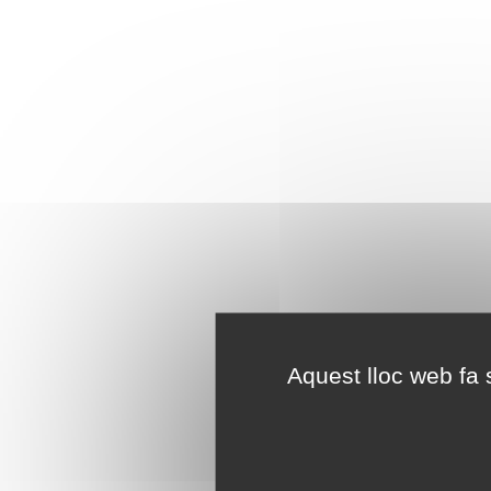
Aquest lloc web fa s