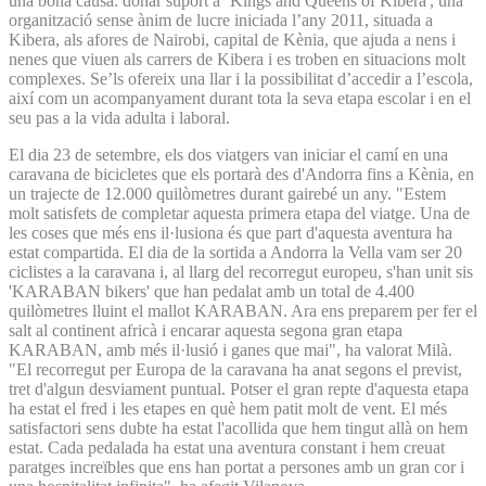
una bona causa: donar suport a ‘Kings and Queens of Kibera', una
organització sense ànim de lucre iniciada l’any 2011, situada a
Kibera, als afores de Nairobi, capital de Kènia, que ajuda a nens i
nenes que viuen als carrers de Kibera i es troben en situacions molt
complexes. Se’ls ofereix una llar i la possibilitat d’accedir a l’escola,
així com un acompanyament durant tota la seva etapa escolar i en el
seu pas a la vida adulta i laboral.
El dia 23 de setembre, els dos viatgers van iniciar el camí en una
caravana de bicicletes que els portarà des d'Andorra fins a Kènia, en
un trajecte de 12.000 quilòmetres durant gairebé un any. "Estem
molt satisfets de completar aquesta primera etapa del viatge. Una de
les coses que més ens il·lusiona és que part d'aquesta aventura ha
estat compartida. El dia de la sortida a Andorra la Vella vam ser 20
ciclistes a la caravana i, al llarg del recorregut europeu, s'han unit sis
'KARABAN bikers' que han pedalat amb un total de 4.400
quilòmetres lluint el mallot KARABAN. Ara ens preparem per fer el
salt al continent africà i encarar aquesta segona gran etapa
KARABAN, amb més il·lusió i ganes que mai", ha valorat Milà.
"El recorregut per Europa de la caravana ha anat segons el previst,
tret d'algun desviament puntual. Potser el gran repte d'aquesta etapa
ha estat el fred i les etapes en què hem patit molt de vent. El més
satisfactori sens dubte ha estat l'acollida que hem tingut allà on hem
estat. Cada pedalada ha estat una aventura constant i hem creuat
paratges increïbles que ens han portat a persones amb un gran cor i