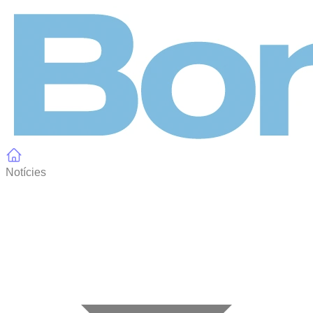
Panell de gestió de galetes
Notícies