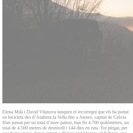
Elena Milà i David Vilanova tanquen el recorregut que els ha portat
en bicicleta des d’Andorra la Vella fins a Atenes, capital de Grècia.
Han passat per un total d’onze països, han fet 4.700 quilòmetres, un
total de 4.500 metres de desnivell i 144 dies en ruta. Tot plegat, per