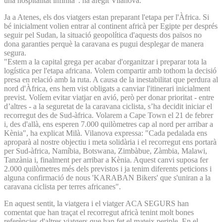
una hospitalitat infinita". ha afegit Vilanova.
Ja a Atenes, els dos viatgers estan preparant l'etapa per l'Àfrica. Si
bé inicialment volien entrar al continent africà per Egipte per després
seguir pel Sudan, la situació geopolítica d'aquests dos països no
dona garanties perquè la caravana es pugui desplegar de manera
segura.
"Estem a la capital grega per acabar d'organitzar i preparar tota la
logística per l'etapa africana. Volem compartir amb tothom la decisió
presa en relació amb la ruta. A causa de la inestabilitat que perdura al
nord d'Àfrica, ens hem vist obligats a canviar l'itinerari inicialment
previst. Volíem evitar viatjar en avió, però per donar prioritat - entre
d’altres - a la seguretat de la caravana ciclista, s’ha decidit iniciar el
recorregut des de Sud-àfrica. Volarem a Cape Town el 21 de febrer
i, des d'allà, ens esperen 7.000 quilòmetres cap al nord per arribar a
Kènia", ha explicat Milà. Vilanova expressa: "Cada pedalada ens
aproparà al nostre objectiu i meta solidària i el recorregut ens portarà
per Sud-àfrica, Namíbia, Botswana, Zimbàbue, Zàmbia, Malawi,
Tanzània i, finalment per arribar a Kènia. Aquest canvi suposa fer
2.000 quilòmetres més dels previstos i ja tenim diferents peticions i
alguna confirmació de nous 'KARABAN Bikers' que s'uniran a la
caravana ciclista per terres africanes".
En aquest sentit, la viatgera i el viatger ACA SEGURS han
comentat que han traçat el recorregut africà tenint molt bones
referències d'altres viatgers que han fet el mateix periple. En el