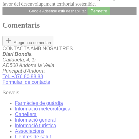
favor del desenvolupament territorial sostenible.
Permetre
Google Adsense està deshabilitat.
Comentaris
Afegir nou comentari
CONTACTA AMB NOSALTRES
Diari Bondia
Callaueta, 4, 1r
AD500 Andorra la Vella
Principat d'Andorra
Tel. +376 80 88 88
Formulari de contacte
Serveis
Farmàcies de guàrdia
Informació meteorològica
Cartellera
Informació general
Informació turística
Associacions
Centres de salut