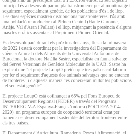
compta amb un pressupost total d'1.250.109 euros. El seu objectiu
principal és a desenvolupar un pla transfronterer per al monitoratge i
seguiment, especialment genètic, de les poblacions d'ós i de llop.
Les dues espècies mostren distribucions transfrontereres: l'ós amb
una població reproductora al Pirineu Central (Haute Garonne,
Arièje, Val d'Aran i Pallars) i el llop, mitjançant la presència d'alguns
mascles erràtics assentats al Prepirineu i Pirineu Oriental.
Es desenvoluparà durant els pròxims dos anys, fins a la primavera
de 2022 i estarà coordinat per la investigadora del Departament de
Ciència Animal i dels Aliments de la Universitat Autònoma de
Barcelona, la doctora Natàlia Sastre, especialista en fauna salvatge
del Servei Veterinari de Genètica Molecular de la UAB. Sastre ha
explicat que "el projecte LoupO pretén que tres països col·laborin
per fer el seguiment d'aquests dos animals salvatges que no entenen
de fronteres" i d'aquesta manera "es coneixeran millor les poblacions
i el seu estat genètic".
El projecte LoupO està cofinançat a 65% pel Fons Europeu de
Desenvolupament Regional (FEDER) a través del Programa
INTERREG V-A Espanya-França-Andorra (POCTEFA 2014-
2020), un programa europeu de cooperació territorial creat per
fomentar el desenvolupament sostenible del territori fronterer entre
els tres països.
El Departament d'Agricultura, Ramaderia, Pesca i Alimentació, el