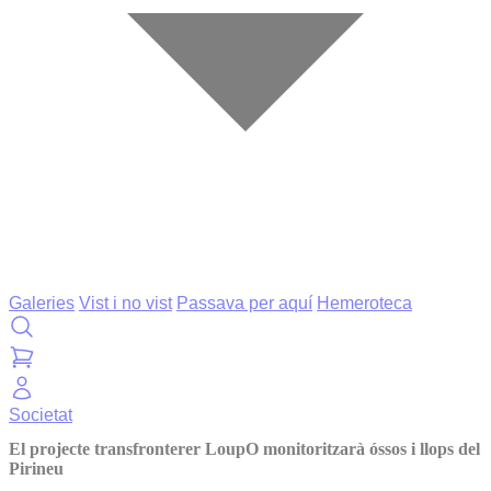
Galeries
Vist i no vist
Passava per aquí
Hemeroteca
Societat
El projecte transfronterer LoupO monitoritzarà óssos i llops del
Pirineu