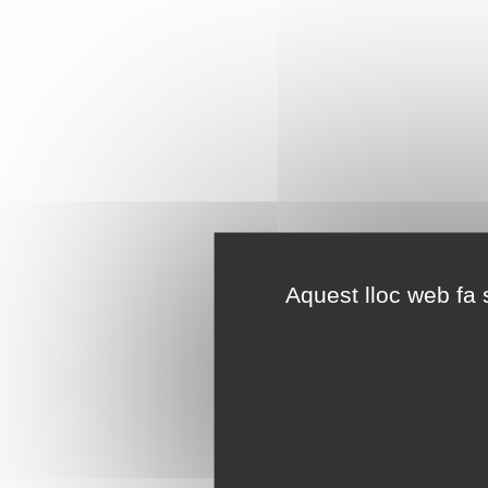
Aquest lloc web fa s