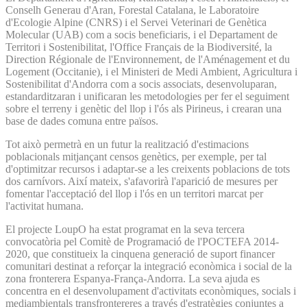
Conselh Generau d'Aran, Forestal Catalana, le Laboratoire
d'Ecologie Alpine (CNRS) i el Servei Veterinari de Genètica
Molecular (UAB) com a socis beneficiaris, i el Departament de
Territori i Sostenibilitat, l'Office Français de la Biodiversité, la
Direction Régionale de l'Environnement, de l'Aménagement et du
Logement (Occitanie), i el Ministeri de Medi Ambient, Agricultura i
Sostenibilitat d'Andorra com a socis associats, desenvoluparan,
estandarditzaran i unificaran les metodologies per fer el seguiment
sobre el terreny i genètic del llop i l'ós als Pirineus, i crearan una
base de dades comuna entre països.
Tot això permetrà en un futur la realització d'estimacions
poblacionals mitjançant censos genètics, per exemple, per tal
d'optimitzar recursos i adaptar-se a les creixents poblacions de tots
dos carnívors. Així mateix, s'afavorirà l'aparició de mesures per
fomentar l'acceptació del llop i l'ós en un territori marcat per
l'activitat humana.
El projecte LoupO ha estat programat en la seva tercera
convocatòria pel Comitè de Programació de l'POCTEFA 2014-
2020, que constitueix la cinquena generació de suport financer
comunitari destinat a reforçar la integració econòmica i social de la
zona fronterera Espanya-França-Andorra. La seva ajuda es
concentra en el desenvolupament d'activitats econòmiques, socials i
mediambientals transfrontereres a través d'estratègies conjuntes a