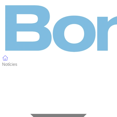
Panell de gestió de galetes
Notícies