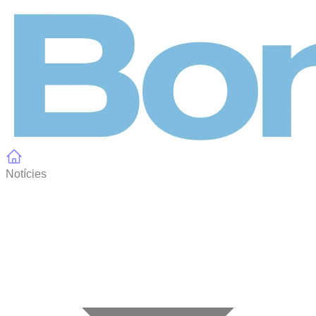
Panell de gestió de galetes
Notícies