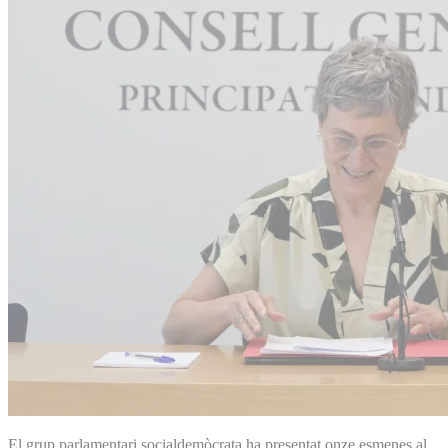
El grup parlamentari socialdemòcrata ha presentat onze esmenes al