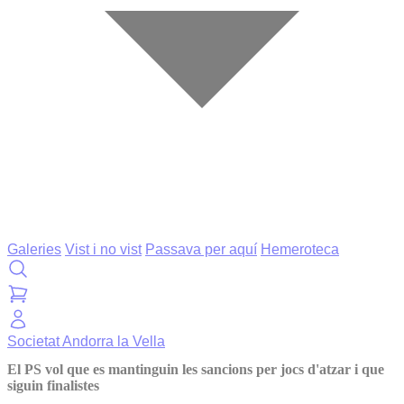
Galeries
Vist i no vist
Passava per aquí
Hemeroteca
Societat
Andorra la Vella
El PS vol que es mantinguin les sancions per jocs d'atzar i que
siguin finalistes