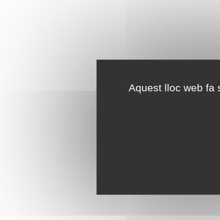
Aquest lloc web fa s