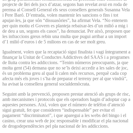
projecte de llei dels jocs d’atzar, segons han revelat avui en roda de
premsa al Consell General els seus consellers generals Susanna Vela
i Pere Baró. D’entrada, volen mantenir les sancions o fins i tot
apujar-les, ja que són “dissuasòries”, ha afirmat Vela. “No entenem
per quin motiu el Govern es planteja rebaixar-les d’un milió a mig i
de deu a un, segons els casos”, ha denunciat. Per això, proposen que
les infraccions greus rebin una multa que pugui arribar a un import
d’1 milió d’euros i de 5 milions en cas de ser molt greu.
Igualment, volen que la recaptació sigui finalista i vagi íntegrament a
finançar la Unitat de Conductes Addictives del SAAS i a programes
de lluita contra les addiccions. “Tenim números preocupants, ja que
molta gent (54) demana que no se’ls deixi accedir a les sales de joc,
és un problema greu al qual li calen més recursos, perquè cada cop
afecta més els joves i s’ha de preparar el terreny per al que vindrà”,
ha avisat la consellera general socialdemòcrata.
Seguint amb la prevenció, proposen prestar atenció als grups de risc,
amb mecanismes i protocols que els operadors hagin d’adoptar cap a
aquestes persones. Així, volen que el número de telèfon d’atenció
sigui gratuït, fet que consideren “indispensable” per evitar el
pagament “discriminatori”, i que aparegui a les webs del bingo i el
casino, crear una web de joc responsable i modificar el pla nacional
de drogodependències pel pla nacional de les addiccions.