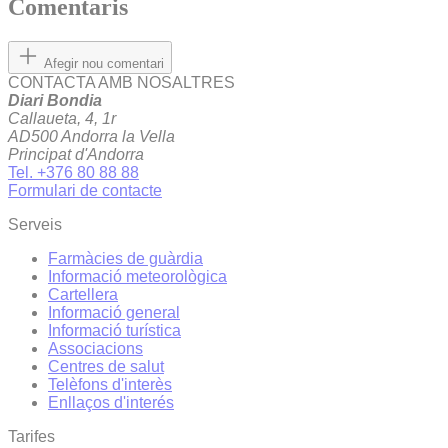
Comentaris
Afegir nou comentari
CONTACTA AMB NOSALTRES
Diari Bondia
Callaueta, 4, 1r
AD500 Andorra la Vella
Principat d'Andorra
Tel. +376 80 88 88
Formulari de contacte
Serveis
Farmàcies de guàrdia
Informació meteorològica
Cartellera
Informació general
Informació turística
Associacions
Centres de salut
Telèfons d'interès
Enllaços d'interés
Tarifes