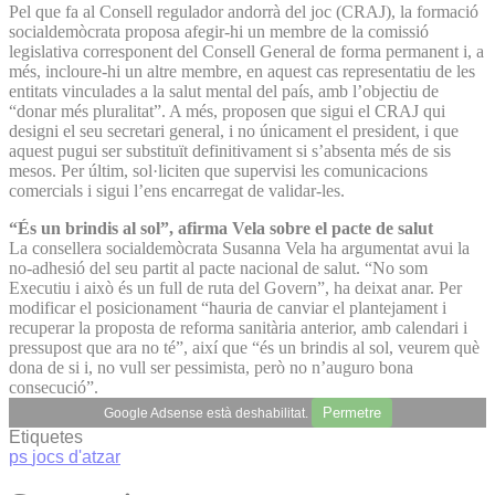
Pel que fa al Consell regulador andorrà del joc (CRAJ), la formació
socialdemòcrata proposa afegir-hi un membre de la comissió
legislativa corresponent del Consell General de forma permanent i, a
més, incloure-hi un altre membre, en aquest cas representatiu de les
entitats vinculades a la salut mental del país, amb l’objectiu de
“donar més pluralitat”. A més, proposen que sigui el CRAJ qui
designi el seu secretari general, i no únicament el president, i que
aquest pugui ser substituït definitivament si s’absenta més de sis
mesos. Per últim, sol·liciten que supervisi les comunicacions
comercials i sigui l’ens encarregat de validar-les.
“És un brindis al sol”, afirma Vela sobre el pacte de salut
La consellera socialdemòcrata Susanna Vela ha argumentat avui la
no-adhesió del seu partit al pacte nacional de salut. “No som
Executiu i això és un full de ruta del Govern”, ha deixat anar. Per
modificar el posicionament “hauria de canviar el plantejament i
recuperar la proposta de reforma sanitària anterior, amb calendari i
pressupost que ara no té”, així que “és un brindis al sol, veurem què
dona de si i, no vull ser pessimista, però no n’auguro bona
consecució”.
Permetre
Google Adsense està deshabilitat.
Etiquetes
ps
jocs d'atzar