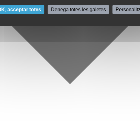
K, acceptar totes
Denega totes les galetes
Personalit