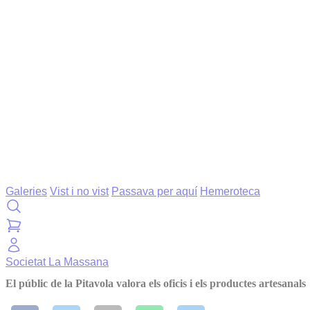
Galeries
Vist i no vist
Passava per aquí
Hemeroteca
Societat
La Massana
El públic de la Pitavola valora els oficis i els productes artesanals