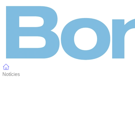
Panell de gestió de galetes
Notícies