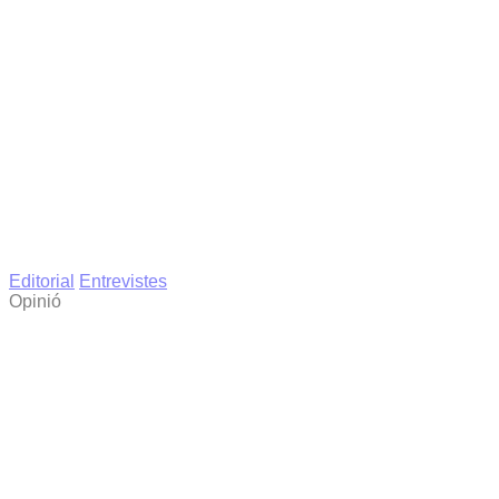
Editorial
Entrevistes
Opinió