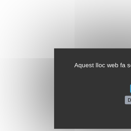
Aquest lloc web fa se
D