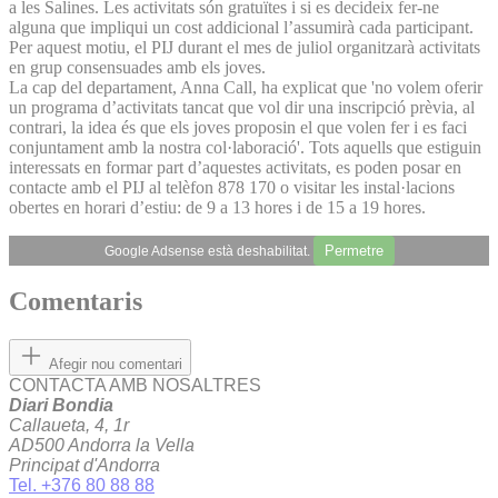
a les Salines. Les activitats són gratuïtes i si es decideix fer-ne
alguna que impliqui un cost addicional l’assumirà cada participant.
Per aquest motiu, el PIJ durant el mes de juliol organitzarà activitats
en grup consensuades amb els joves.
La cap del departament, Anna Call, ha explicat que 'no volem oferir
un programa d’activitats tancat que vol dir una inscripció prèvia, al
contrari, la idea és que els joves proposin el que volen fer i es faci
conjuntament amb la nostra col·laboració'. Tots aquells que estiguin
interessats en formar part d’aquestes activitats, es poden posar en
contacte amb el PIJ al telèfon 878 170 o visitar les instal·lacions
obertes en horari d’estiu: de 9 a 13 hores i de 15 a 19 hores.
Permetre
Google Adsense està deshabilitat.
Comentaris
Afegir nou comentari
CONTACTA AMB NOSALTRES
Diari Bondia
Callaueta, 4, 1r
AD500 Andorra la Vella
Principat d'Andorra
Tel. +376 80 88 88