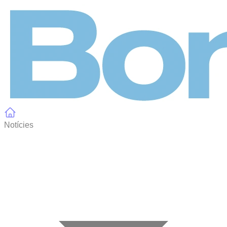
Panell de gestió de galetes
Notícies