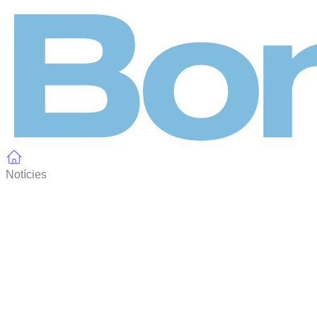
Panell de gestió de galetes
Notícies