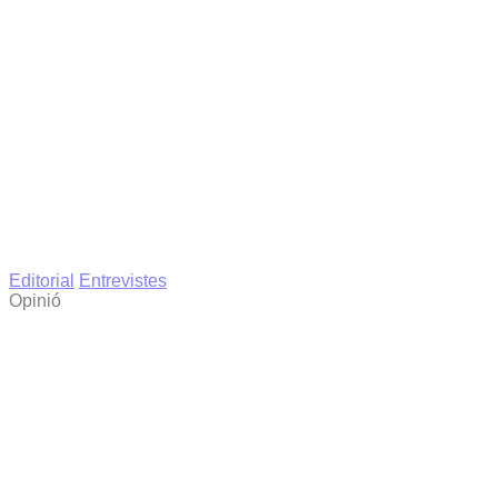
Editorial
Entrevistes
Opinió