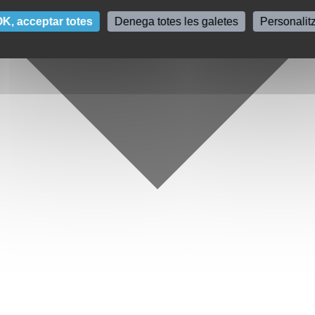
K, acceptar totes
Denega totes les galetes
Personalit