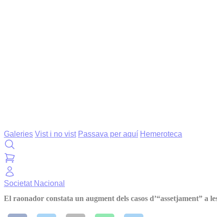
Galeries
Vist i no vist
Passava per aquí
Hemeroteca
Societat
Nacional
El raonador constata un augment dels casos d’“assetjament” a le