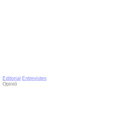
Editorial
Entrevistes
Opinió