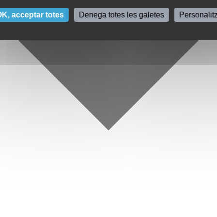
K, acceptar totes
Denega totes les galetes
Personalit