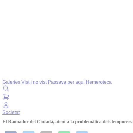
Galeries
Vist i no vist
Passava per aquí
Hemeroteca
Societat
El Raonador del Ciutadà, atent a la problemàtica dels temporers