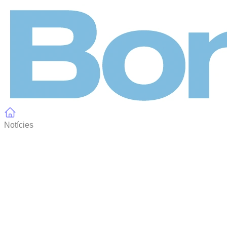
Panell de gestió de galetes
Notícies