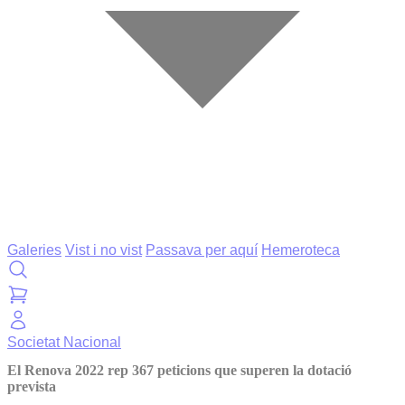
Galeries
Vist i no vist
Passava per aquí
Hemeroteca
Societat
Nacional
El Renova 2022 rep 367 peticions que superen la dotació
prevista