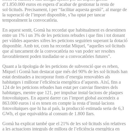
d’1.850.000 euros en espera d’acabar de gestionar la resta de
sol·licituds. Precisament, i per “facilitar aquesta gestió”, al marge de
la superació de l’import disponible, s’ha optat per tancar
temporalment la convocatòria.
En aquest sentit, Gomà ha recordat que habitualment es desestimen
entre un 1% i un 3% de les peticions rebudes i que fins i tot donant
per vàlides aquestes xifres les peticions seguirien superant la dotació
disponible. Amb tot, com ha recordat Miquel, “aquelles sol·licituds
que al tancament de la convocatòria no van poder ser resoltes
favorablement poden traslladar-se a convocatòries futures”.
Quant a la tipologia de les peticions de subvenció que es reben,
Miquel i Gomà han destacat que més del 90% de les sol·licituds han
estat destinades a incorporar fonts d’energia renovables als
habitatges i millorar l’eficiència energètica d’aquests. Així, fins a
124 de les peticions rebudes han estat per canviar finestres dels
habitatges, mentre que 121, per impulsar instal·lacions de plaques
fotovoltaiques. En aquest darrer cas l’import global ascendeix a
863.000 euros i si es tenen en compte la resta d’instal·lacions
fotovoltaiques que hi ha al país, la producció estimada seria de 6,3
GWh, el que equivaldria al consum de 1.800 llars.
Gomà ha explicat també que el 21% de les sol·licituds són relatives
a les actuacions integrals de millora de l’eficiència energètica en