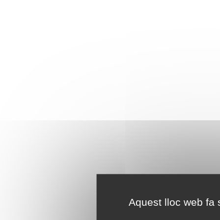
Aquest lloc web fa s