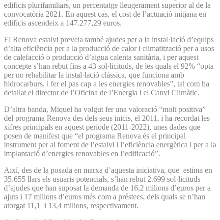
edificis plurifamiliars, un percentatge lleugerament superior al de la
convocatòria 2021. En aquest cas, el cost de l’actuació mitjana en
edificis ascendeix a 147.277,29 euros.
El Renova estalvi preveia també ajudes per a la instal·lació d’equips
d’alta eficiència per a la producció de calor i climatització per a usos
de calefacció o producció d’aigua calenta sanitària, i per aquest
concepte s’han rebut fins a 43 sol·licituds, de les quals el 92% “opta
per no rehabilitar la instal·lació clàssica, que funciona amb
hidrocarburs, i fer el pas cap a les energies renovables”, tal com ha
detallat el director de l’Oficina de l’Energia i el Canvi Climàtic.
D’altra banda, Miquel ha volgut fer una valoració “molt positiva”
del programa Renova des dels seus inicis, el 2011, i ha recordat les
xifres principals en aquest període (2011-2022), unes dades que
posen de manifest que “el programa Renova és el principal
instrument per al foment de l’estalvi i l’eficiència energètica i per a la
implantació d’energies renovables en l’edificació”.
Així, des de la posada en marxa d’aquesta iniciativa, que estima en
35.655 llars els usuaris potencials, s’han rebut 2.699 sol·licituds
d’ajudes que han suposat la demanda de 16,2 milions d’euros per a
ajuts i 17 milions d’euros més com a préstecs, dels quals se n’han
atorgat 11,1 i 13,4 milions, respectivament.