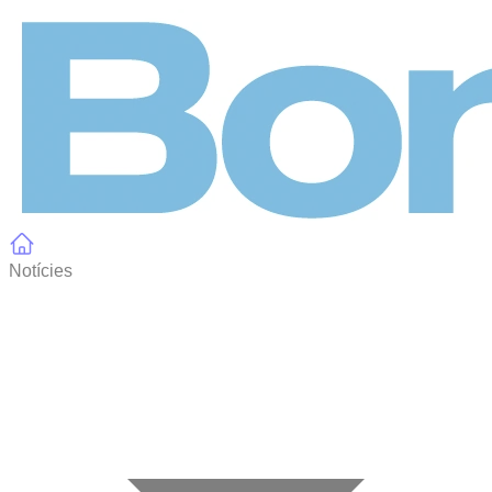
Panell de gestió de galetes
Notícies