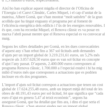
d’1,5 milions d’euros, respectivament.
Així ho han explicar aquest migdia el director de l’Oficina de
l’Energia i el Canvi Climàtic, Carles Miquel, i el cap d’unitat de la
mateixa, Albert Gomà, que s'han mostrat “molt satisfets” de la gran
acollida que ha tingut enguany el programa per al foment de
l’eficiència energètica dels edificis i l’ús de les energies renovables. I
és que, com ha recordat Miquel, el Renova clàssic es va posar en
marxa l’abril passat mentre que el Renova especial es va convocar al
maig.
Segons les xifres detallades per Gomà, en les dues convocatòries
d’aquest any s’han rebut fins a 367 sol·licituds amb demandes
d’ajuts per un import global de 3.219.231,61 euros, un 5,2% més
respecte als 3.057.628,50 euros que es van sol·licitar en concepte
d’ajut l’any passat. D’aquests, 2.400.000 euros corresponen al
programa Renova clàssic, 1.700.000 a l’especial estalvi i hi ha mig
milió d’euros més que corresponen a actuacions que es podrien
incloure en els dos programes.
L’import d’ajuts sol·licitat correspon a actuacions que tenen un cost
global de 17.624.255,48 euros, amb un import mitjà del total de les
obres de 48.191,43 euros per sol·licitud, fet que significa que “cada
euro d’ajut en genera 5,47 al teixit econòmic”, segons ha
assegurat Gomà, que ha detallat que fins ara, i dins el que seria el
Renova clàssic, s’han atorgat ajudes per un import global