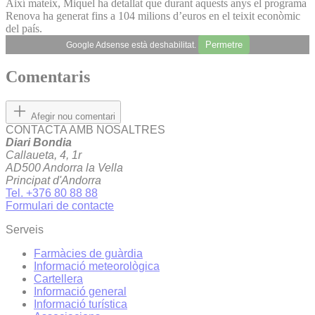
Així mateix, Miquel ha detallat que durant aquests anys el programa
Renova ha generat fins a 104 milions d’euros en el teixit econòmic
del país.
Permetre
Google Adsense està deshabilitat.
Comentaris
Afegir nou comentari
CONTACTA AMB NOSALTRES
Diari Bondia
Callaueta, 4, 1r
AD500 Andorra la Vella
Principat d'Andorra
Tel. +376 80 88 88
Formulari de contacte
Serveis
Farmàcies de guàrdia
Informació meteorològica
Cartellera
Informació general
Informació turística