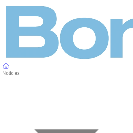
Panell de gestió de galetes
Notícies