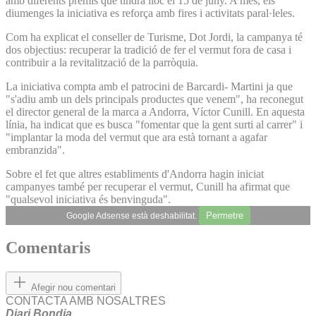
amb diferents premis que tindrà lloc el 15 de juny. A més, els
diumenges la iniciativa es reforça amb fires i activitats paral·leles.
Com ha explicat el conseller de Turisme, Dot Jordi, la campanya té
dos objectius: recuperar la tradició de fer el vermut fora de casa i
contribuir a la revitalització de la parròquia.
La iniciativa compta amb el patrocini de Barcardi- Martini ja que
"s'adiu amb un dels principals productes que venem", ha reconegut
el director general de la marca a Andorra, Víctor Cunill. En aquesta
línia, ha indicat que es busca "fomentar que la gent surti al carrer" i
"implantar la moda del vermut que ara està tornant a agafar
embranzida".
Sobre el fet que altres establiments d'Andorra hagin iniciat
campanyes també per recuperar el vermut, Cunill ha afirmat que
"qualsevol iniciativa és benvinguda".
Permetre
Google Adsense està deshabilitat.
Comentaris
Afegir nou comentari
CONTACTA AMB NOSALTRES
Diari Bondia