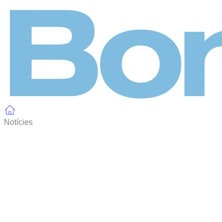
Panell de gestió de galetes
Notícies