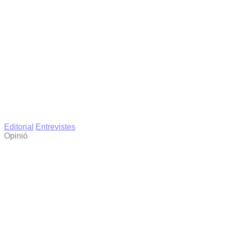
Editorial
Entrevistes
Opinió