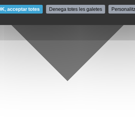
K, acceptar totes
Denega totes les galetes
Personalit