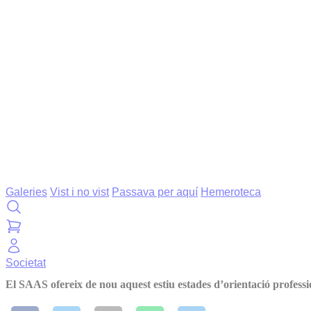
Galeries
Vist i no vist
Passava per aquí
Hemeroteca
Societat
El SAAS ofereix de nou aquest estiu estades d’orientació professio