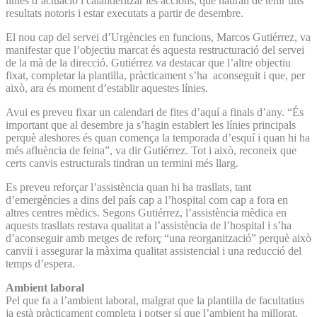
línies d’actuació i calanderitzar les accions, que hauran de tenir uns
resultats notoris i estar executats a partir de desembre.
El nou cap del servei d’Urgències en funcions, Marcos Gutiérrez, va
manifestar que l’objectiu marcat és aquesta restructuració del servei
de la mà de la direcció. Gutiérrez va destacar que l’altre objectiu
fixat, completar la plantilla, pràcticament s’ha aconseguit i que, per
això, ara és moment d’establir aquestes línies.
Avui es preveu fixar un calendari de fites d’aquí a finals d’any. “És
important que al desembre ja s’hagin establert les línies principals
perquè aleshores és quan comença la temporada d’esquí i quan hi ha
més afluència de feina”, va dir Gutiérrez. Tot i això, reconeix que
certs canvis estructurals tindran un termini més llarg.
Es preveu reforçar l’assistència quan hi ha trasllats, tant
d’emergències a dins del país cap a l’hospital com cap a fora en
altres centres mèdics. Segons Gutiérrez, l’assistència mèdica en
aquests trasllats restava qualitat a l’assistència de l’hospital i s’ha
d’aconseguir amb metges de reforç “una reorganització” perquè això
canviï i assegurar la màxima qualitat assistencial i una reducció del
temps d’espera.
Ambient laboral
Pel que fa a l’ambient laboral, malgrat que la plantilla de facultatius
ja està pràcticament completa i potser sí que l’ambient ha millorat,