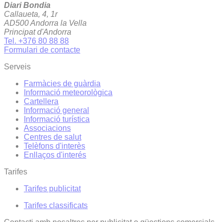
Diari Bondia
Callaueta, 4, 1r
AD500 Andorra la Vella
Principat d'Andorra
Tel. +376 80 88 88
Formulari de contacte
Serveis
Farmàcies de guàrdia
Informació meteorològica
Cartellera
Informació general
Informació turística
Associacions
Centres de salut
Telèfons d'interès
Enllaços d'interés
Tarifes
Tarifes publicitat
Tarifes classificats