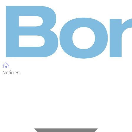
Panell de gestió de galetes
Notícies