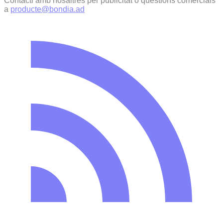
Contacti amb nosaltres per publicitat o qüestions comercials
a
producte@bondia.ad