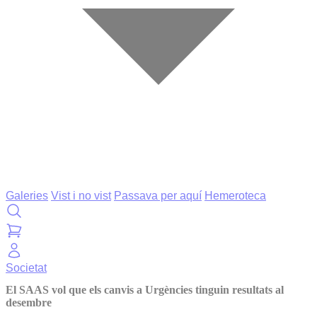
Galeries
Vist i no vist
Passava per aquí
Hemeroteca
Societat
El SAAS vol que els canvis a Urgències tinguin resultats al
desembre