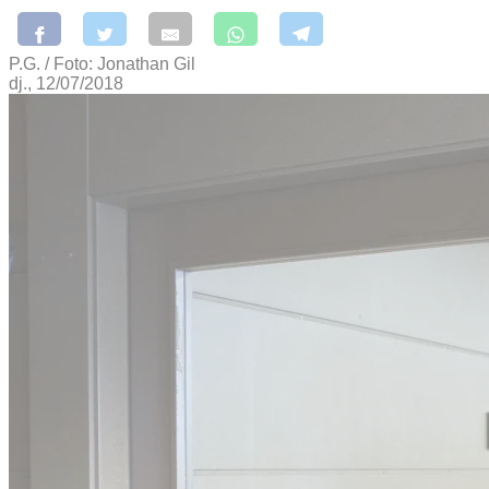
P.G. / Foto: Jonathan Gil
dj., 12/07/2018