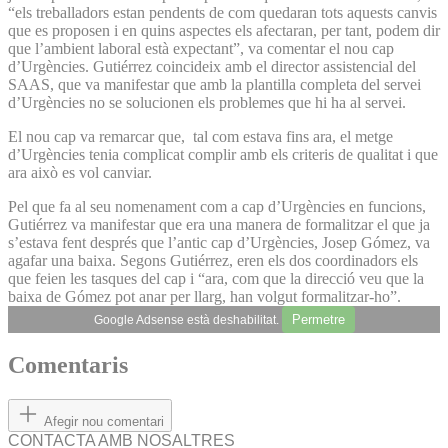
“els treballadors estan pendents de com quedaran tots aquests canvis
que es proposen i en quins aspectes els afectaran, per tant, podem dir
que l’ambient laboral està expectant”, va comentar el nou cap
d’Urgències. Gutiérrez coincideix amb el director assistencial del
SAAS, que va manifestar que amb la plantilla completa del servei
d’Urgències no se solucionen els problemes que hi ha al servei.
El nou cap va remarcar que, tal com estava fins ara, el metge
d’Urgències tenia complicat complir amb els criteris de qualitat i que
ara això es vol canviar.
Pel que fa al seu nomenament com a cap d’Urgències en funcions,
Gutiérrez va manifestar que era una manera de formalitzar el que ja
s’estava fent després que l’antic cap d’Urgències, Josep Gómez, va
agafar una baixa. Segons Gutiérrez, eren els dos coordinadors els
que feien les tasques del cap i “ara, com que la direcció veu que la
baixa de Gómez pot anar per llarg, han volgut formalitzar-ho”.
Permetre
Google Adsense està deshabilitat.
Comentaris
Afegir nou comentari
CONTACTA AMB NOSALTRES