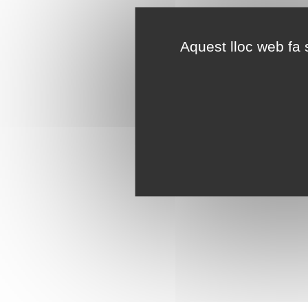
Aquest lloc web fa s