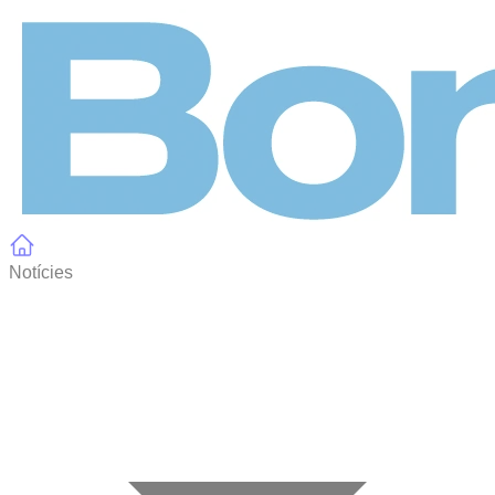
Panell de gestió de galetes
Notícies