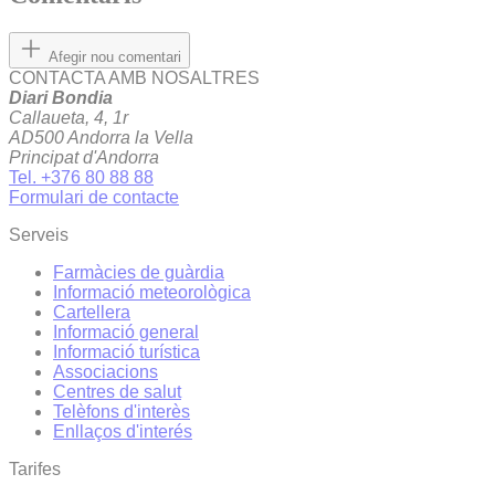
Afegir nou comentari
CONTACTA AMB NOSALTRES
Diari Bondia
Callaueta, 4, 1r
AD500 Andorra la Vella
Principat d'Andorra
Tel. +376 80 88 88
Formulari de contacte
Serveis
Farmàcies de guàrdia
Informació meteorològica
Cartellera
Informació general
Informació turística
Associacions
Centres de salut
Telèfons d'interès
Enllaços d'interés
Tarifes