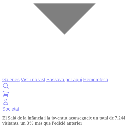
Galeries
Vist i no vist
Passava per aquí
Hemeroteca
Societat
El Saló de la infància i la joventut aconsegueix un total de 7.244
visitants, un 3% més que l'edició anterior