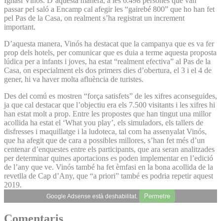
Ignasi Vinós. D’aquesta manera, a les 6.498 persones que van
passar pel saló a Encamp cal afegir les “gairebé 800” que ho han fet
pel Pas de la Casa, on realment s’ha registrat un increment
important.
D’aquesta manera, Vinós ha destacat que la campanya que es va fer
prop dels hotels, per comunicar que es duia a terme aquesta proposta
lúdica per a infants i joves, ha estat “realment efectiva” al Pas de la
Casa, on especialment els dos primers dies d’obertura, el 3 i el 4 de
gener, hi va haver molta afluència de turistes.
Des del comú es mostren “força satisfets” de les xifres aconseguides,
ja que cal destacar que l’objectiu era els 7.500 visitants i les xifres hi
han estat molt a prop. Entre les propostes que han tingut una millor
acollida ha estat el ‘What you play’, els simuladors, els tallers de
disfresses i maquillatge i la ludoteca, tal com ha assenyalat Vinós,
que ha afegit que de cara a possibles millores, s’han fet més d’un
centenar d’enquestes entre els participants, que ara seran analitzades
per determinar quines aportacions es poden implementar en l’edició
de l’any que ve. Vinós també ha fet èmfasi en la bona acollida de la
revetlla de Cap d’Any, que “a priori” també es podria repetir aquest
2019.
Permetre
Google Adsense està deshabilitat.
Comentaris