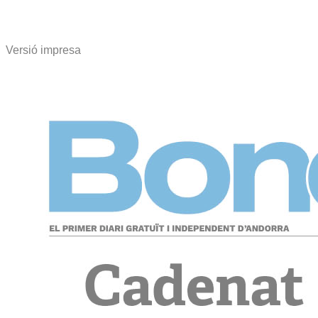
Versió impresa