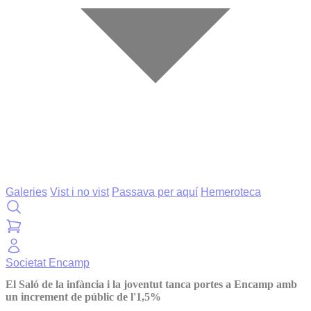
Galeries
Vist i no vist
Passava per aquí
Hemeroteca
Societat
Encamp
El Saló de la infància i la joventut tanca portes a Encamp amb
un increment de públic de l'1,5%