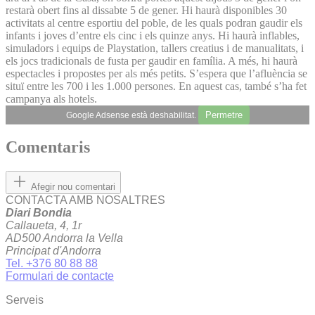
restarà obert fins al dissabte 5 de gener. Hi haurà disponibles 30
activitats al centre esportiu del poble, de les quals podran gaudir els
infants i joves d’entre els cinc i els quinze anys. Hi haurà inflables,
simuladors i equips de Playstation, tallers creatius i de manualitats, i
els jocs tradicionals de fusta per gaudir en família. A més, hi haurà
espectacles i propostes per als més petits. S’espera que l’afluència se
situï entre les 700 i les 1.000 persones. En aquest cas, també s’ha fet
campanya als hotels.
Permetre
Google Adsense està deshabilitat.
Comentaris
Afegir nou comentari
CONTACTA AMB NOSALTRES
Diari Bondia
Callaueta, 4, 1r
AD500 Andorra la Vella
Principat d'Andorra
Tel. +376 80 88 88
Formulari de contacte
Serveis