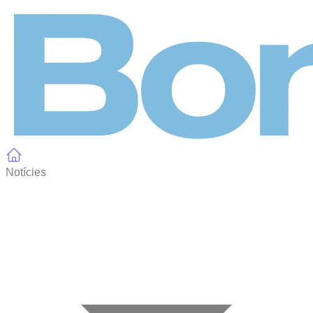
Panell de gestió de galetes
Notícies