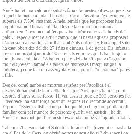
Esports del comú d’Encamp, Ignasi Vinós.
Vinós ha fet una valoració satisfactòria d’aquestes xifres, ja que si se
segueix la mateixa línia al Pas de la Casa, s’assolirà l’expectativa de
superar els 7.500 visitants. A més, sembla que les propostes han
tingut una molt bona acollida. Des de la corporació comunal
atribueixen l’increment al fet que s’ha "informat tots els hotels del
país", i especialment els d’Encamp, que hi havia aquesta proposta i,
d’aquesta manera, fer-la arribar també als turistes. A Encamp el saló
ha estat obert des del dia 27 i fins a dimarts, 1 de gener. Els infants i
joves han pogut gaudir de 90 activitats entre les quals han tingut una
molt bona acollida el ‘What you play’ del dia 30, que va “agradar
molt els joves” i també els tallers de disfresses i maquillatge i la
ludoteca, ja que tal com assenyala Vinós, permet “interactuar” pares
i fills.
Des del comú també es mostren satisfets per l’acollida i el
desenvolupament de la revetlla de Cap d’Any, que s’ha recuperat
després d’anys sense fer-se. Hi van assistir prop de 300 persones i el
"'feedback' ha estat força positiu", segons el director de Joventut i
Esports. "Estem satisfets tant pel fet que hi ha hagut un públic molt
familiar com pel número de persones que hi van assistir", ha dit
Vinós, remarcant que l’orquestra escollida també va "agradar molt".
Tal com s’ha esmentat, el Saló de la infància i la joventut es trasllada
ara al Pas de la Casa, on obrirà portes aquest dijous 3 de gener i on