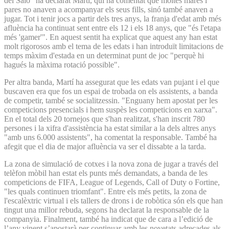
del Saló" ha declarat Martí, qui ha comentat que moltes mares i
pares no anaven a acompanyar els seus fills, sinó també anaven a
jugar. Tot i tenir jocs a partir dels tres anys, la franja d'edat amb més
afluència ha continuat sent entre els 12 i els 18 anys, que "és l'etapa
més 'gamer'". En aquest sentit ha explicat que aquest any han estat
molt rigorosos amb el tema de les edats i han introduït limitacions de
temps màxim d'estada en un determinat punt de joc "perquè hi
hagués la màxima rotació possible".
Per altra banda, Martí ha assegurat que les edats van pujant i el que
buscaven era que fos un espai de trobada on els assistents, a banda
de competir, també se socialitzessin. "Enguany hem apostat per les
competicions presencials i hem suspès les competicions en xarxa".
En el total dels 20 tornejos que s'han realitzat, s'han inscrit 780
persones i la xifra d'assistència ha estat similar a la dels altres anys
"amb uns 6.000 assistents", ha comentat la responsable. També ha
afegit que el dia de major afluència va ser el dissabte a la tarda.
La zona de simulació de cotxes i la nova zona de jugar a través del
telèfon mòbil han estat els punts més demandats, a banda de les
competicions de FIFA, League of Legends, Call of Duty o Fortine,
"les quals continuen triomfant". Entre els més petits, la zona de
l'escalèxtric virtual i els tallers de drons i de robòtica són els que han
tingut una millor rebuda, segons ha declarat la responsable de la
companyia. Finalment, també ha indicat que de cara a l’edició de
l’any vinent s’apostarà per continuar amb les novetats adreçades als