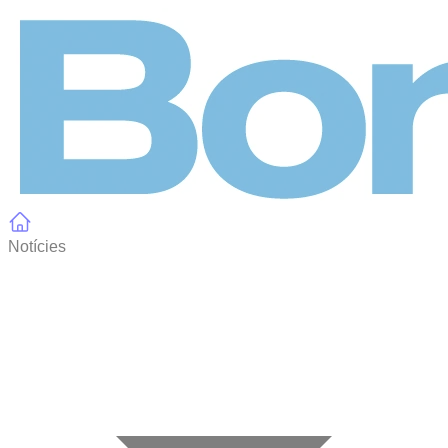
Panell de gestió de galetes
Notícies