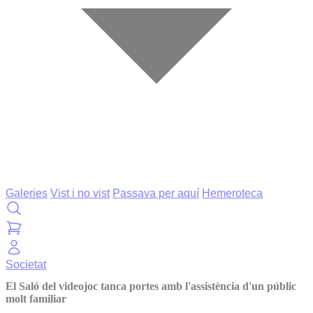
Galeries
Vist i no vist
Passava per aquí
Hemeroteca
Societat
El Saló del videojoc tanca portes amb l'assistència d'un públic
molt familiar