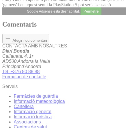
'gamers' i en aquest sentit la PlayStation 5 pot ser la sensació.
Permetre
Google Adsense està deshabilitat.
Comentaris
Afegir nou comentari
CONTACTA AMB NOSALTRES
Diari Bondia
Callaueta, 4, 1r
AD500 Andorra la Vella
Principat d'Andorra
Tel. +376 80 88 88
Formulari de contacte
Serveis
Farmàcies de guàrdia
Informació meteorològica
Cartellera
Informació general
Informació turística
Associacions
Centres de salut