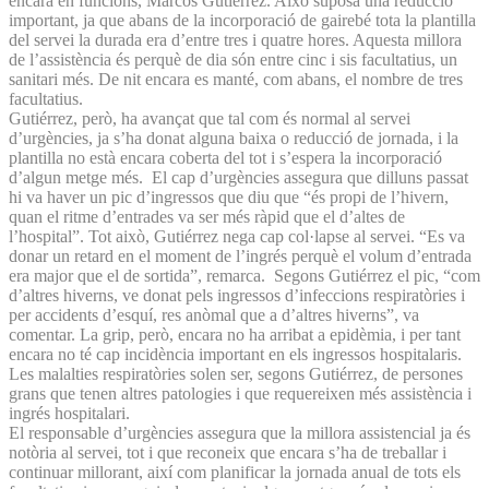
encara en funcions, Marcos Gutiérrez. Això suposa una reducció
important, ja que abans de la incorporació de gairebé tota la plantilla
del servei la durada era d’entre tres i quatre hores. Aquesta millora
de l’assistència és perquè de dia són entre cinc i sis facultatius, un
sanitari més. De nit encara es manté, com abans, el nombre de tres
facultatius.
Gutiérrez, però, ha avançat que tal com és normal al servei
d’urgències, ja s’ha donat alguna baixa o reducció de jornada, i la
plantilla no està encara coberta del tot i s’espera la incorporació
d’algun metge més. El cap d’urgències assegura que dilluns passat
hi va haver un pic d’ingressos que diu que “és propi de l’hivern,
quan el ritme d’entrades va ser més ràpid que el d’altes de
l’hospital”. Tot això, Gutiérrez nega cap col·lapse al servei. “Es va
donar un retard en el moment de l’ingrés perquè el volum d’entrada
era major que el de sortida”, remarca. Segons Gutiérrez el pic, “com
d’altres hiverns, ve donat pels ingressos d’infeccions respiratòries i
per accidents d’esquí, res anòmal que a d’altres hiverns”, va
comentar. La grip, però, encara no ha arribat a epidèmia, i per tant
encara no té cap incidència important en els ingressos hospitalaris.
Les malalties respiratòries solen ser, segons Gutiérrez, de persones
grans que tenen altres patologies i que requereixen més assistència i
ingrés hospitalari.
El responsable d’urgències assegura que la millora assistencial ja és
notòria al servei, tot i que reconeix que encara s’ha de treballar i
continuar millorant, així com planificar la jornada anual de tots els