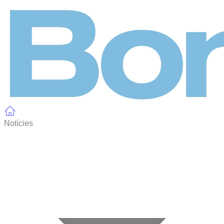
Panell de gestió de galetes
Notícies