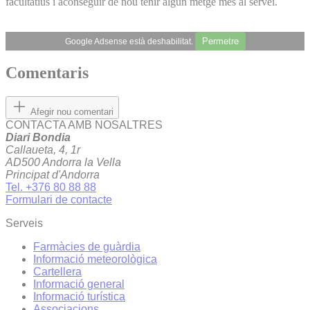
facultatius i aconseguir de nou tenir algun metge més al servei.
Permetre
Google Adsense està deshabilitat.
Comentaris
Afegir nou comentari
CONTACTA AMB NOSALTRES
Diari Bondia
Callaueta, 4, 1r
AD500 Andorra la Vella
Principat d'Andorra
Tel. +376 80 88 88
Formulari de contacte
Serveis
Farmàcies de guàrdia
Informació meteorològica
Cartellera
Informació general
Informació turística
Associacions