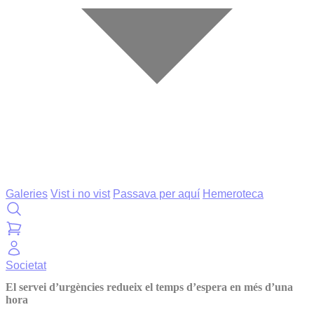
Galeries
Vist i no vist
Passava per aquí
Hemeroteca
Societat
El servei d’urgències redueix el temps d’espera en més d’una
hora