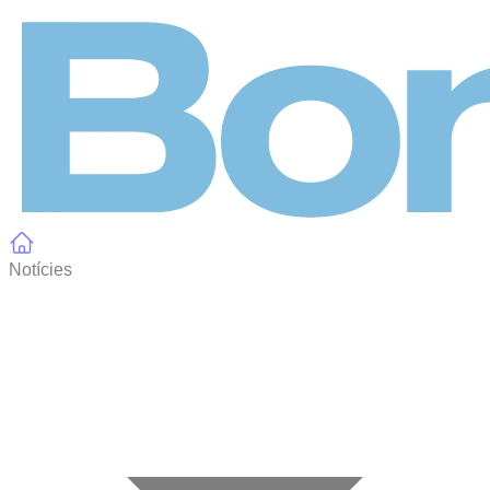
Panell de gestió de galetes
Notícies