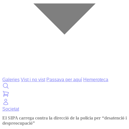
Galeries
Vist i no vist
Passava per aquí
Hemeroteca
Societat
El SIPA carrega contra la direcció de la policia per “desatenció i
despreocupació”