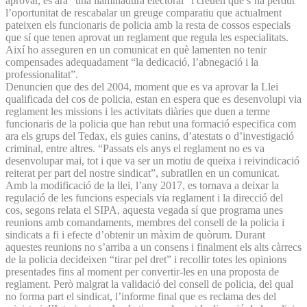
aprovar, és ara “una llaminadura electoral” i creuen que s’ha perdut
l’oportunitat de rescabalar un greuge comparatiu que actualment
pateixen els funcionaris de policia amb la resta de cossos especials
que sí que tenen aprovat un reglament que regula les especialitats.
Així ho asseguren en un comunicat en què lamenten no tenir
compensades adequadament “la dedicació, l’abnegació i la
professionalitat”.
Denuncien que des del 2004, moment que es va aprovar la Llei
qualificada del cos de policia, estan en espera que es desenvolupi via
reglament les missions i les activitats diàries que duen a terme
funcionaris de la policia que han rebut una formació especifica com
ara els grups del Tedax, els guies canins, d’atestats o d’investigació
criminal, entre altres. “Passats els anys el reglament no es va
desenvolupar mai, tot i que va ser un motiu de queixa i reivindicació
reiterat per part del nostre sindicat”, subratllen en un comunicat.
Amb la modificació de la llei, l’any 2017, es tornava a deixar la
regulació de les funcions especials via reglament i la direcció del
cos, segons relata el SIPA, aquesta vegada sí que programa unes
reunions amb comandaments, membres del consell de la policia i
sindicats a fi i efecte d’obtenir un màxim de quòrum. Durant
aquestes reunions no s’arriba a un consens i finalment els alts càrrecs
de la policia decideixen “tirar pel dret” i recollir totes les opinions
presentades fins al moment per convertir-les en una proposta de
reglament. Però malgrat la validació del consell de policia, del qual
no forma part el sindicat, l’informe final que es reclama des del