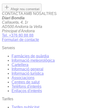
Afegir nou comentari
CONTACTA AMB NOSALTRES
Diari Bondia
Callaueta, 4, 1r
AD500 Andorra la Vella
Principat d'Andorra
Tel. +376 80 88 88
Formulari de contacte
Serveis
Farmàcies de guàrdia
Informació meteorològica
Cartellera
Informació general
Informació turística
Associacions
Centres de salut
Telèfons d'interès
Enllaços d'interés
Tarifes
Tarifes publicitat