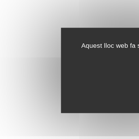
Aquest lloc web fa s