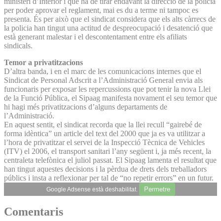
ministeri d’Interior i que ha de tirar endavant la direcció de la policia
per poder aprovar el reglament, mai es du a terme ni tampoc es
presenta. És per això que el sindicat considera que els alts càrrecs de
la policia han tingut una actitud de despreocupació i desatenció que
està generant malestar i el descontentament entre els afiliats
sindicals.
Temor a privatitzacions
D’altra banda, i en el marc de les comunicacions internes que el
Sindicat de Personal Adscrit a l’Administració General envia als
funcionaris per exposar les repercussions que pot tenir la nova Llei
de la Funció Pública, el Sipaag manifesta novament el seu temor que
hi hagi més privatitzacions d’alguns departaments de
l’Administració.
En aquest sentit, el sindicat recorda que la llei recull “gairebé de
forma idèntica” un article del text del 2000 que ja es va utilitzar a
l’hora de privatitzar el servei de la Inspecció Tècnica de Vehicles
(ITV) el 2006, el transport sanitari l’any següent i, ja més recent, la
centraleta telefònica el juliol passat. El Sipaag lamenta el resultat que
han tingut aquestes decisions i la pèrdua de drets dels treballadors
públics i insta a reflexionar per tal de “no repetir errors” en un futur.
Permetre
Google Adsense està deshabilitat.
Comentaris