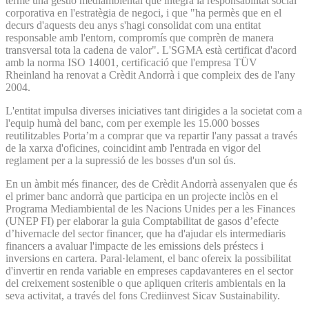
terme una gestió mediambiental que integra la responsabilitat social
corporativa en l'estratègia de negoci, i que "ha permès que en el
decurs d'aquests deu anys s'hagi consolidat com una entitat
responsable amb l'entorn, compromís que comprèn de manera
transversal tota la cadena de valor". L'SGMA està certificat d'acord
amb la norma ISO 14001, certificació que l'empresa TÜV
Rheinland ha renovat a Crèdit Andorrà i que compleix des de l'any
2004.
L'entitat impulsa diverses iniciatives tant dirigides a la societat com a
l'equip humà del banc, com per exemple les 15.000 bosses
reutilitzables Porta’m a comprar que va repartir l'any passat a través
de la xarxa d'oficines, coincidint amb l'entrada en vigor del
reglament per a la supressió de les bosses d'un sol ús.
En un àmbit més financer, des de Crèdit Andorrà assenyalen que és
el primer banc andorrà que participa en un projecte inclòs en el
Programa Mediambiental de les Nacions Unides per a les Finances
(UNEP FI) per elaborar la guia Comptabilitat de gasos d’efecte
d’hivernacle del sector financer, que ha d'ajudar els intermediaris
financers a avaluar l'impacte de les emissions dels préstecs i
inversions en cartera. Paral·lelament, el banc ofereix la possibilitat
d'invertir en renda variable en empreses capdavanteres en el sector
del creixement sostenible o que apliquen criteris ambientals en la
seva activitat, a través del fons Crediinvest Sicav Sustainability.