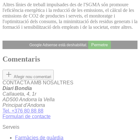
Altres línies de treball impulsades des de l'SGMA són promoure
l'eficiència energètica i la reducció de les emissions, el càlcul de les
emissions de CO2 de productes i serveis, el monitoratge i
l'optimització dels consums, la minimització dels residus generats i la
formació i sensibilització dels empleats i de la societat, entre altres.
Permetre
Google Adsense està deshabilitat.
Comentaris
Afegir nou comentari
CONTACTA AMB NOSALTRES
Diari Bondia
Callaueta, 4, 1r
AD500 Andorra la Vella
Principat d'Andorra
Tel. +376 80 88 88
Formulari de contacte
Serveis
Farmàcies de guàrdia