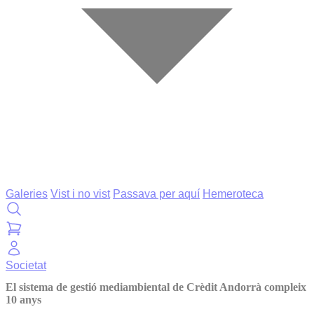
Galeries
Vist i no vist
Passava per aquí
Hemeroteca
Societat
El sistema de gestió mediambiental de Crèdit Andorrà compleix
10 anys