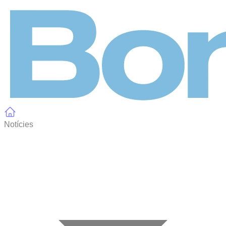
Panell de gestió de galetes
Notícies