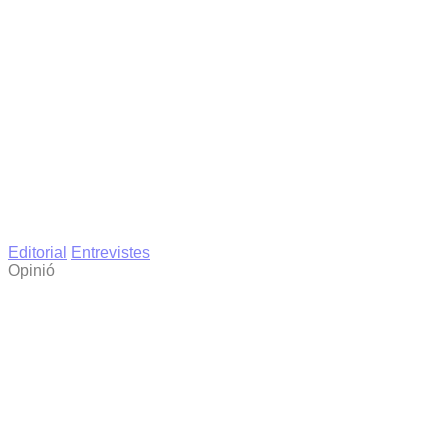
Editorial
Entrevistes
Opinió