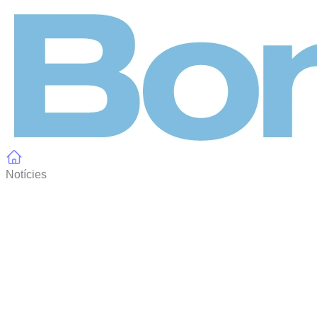
Panell de gestió de galetes
Notícies