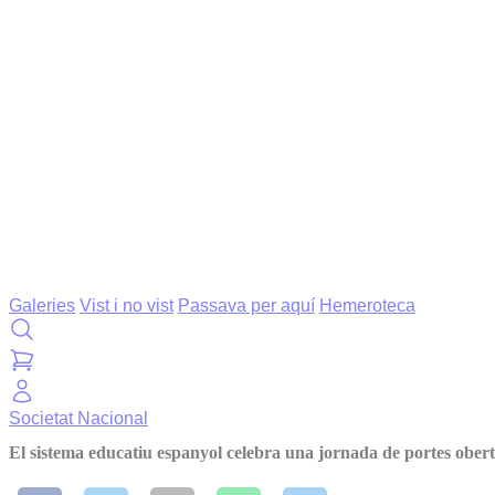
Galeries
Vist i no vist
Passava per aquí
Hemeroteca
Societat
Nacional
El sistema educatiu espanyol celebra una jornada de portes obert