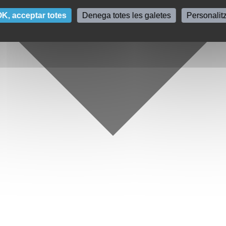
K, acceptar totes
Denega totes les galetes
Personalit