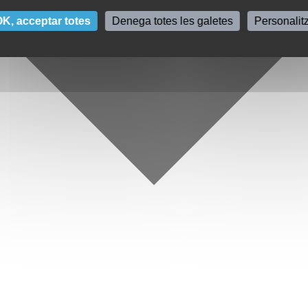
K, acceptar totes
Denega totes les galetes
Personalit