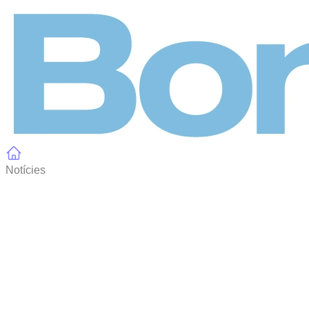
Panell de gestió de galetes
Notícies