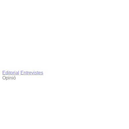
Editorial
Entrevistes
Opinió