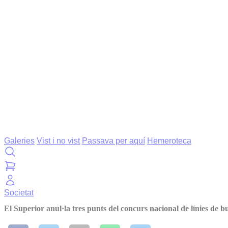
Galeries
Vist i no vist
Passava per aquí
Hemeroteca
Societat
El Superior anul·la tres punts del concurs nacional de línies de b