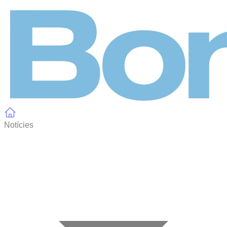
Panell de gestió de galetes
Notícies