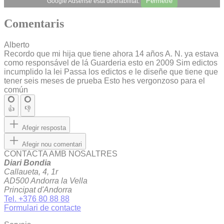
Permetre
Google Adsense està deshabilitat.
Comentaris
Alberto
Recordo que mi hija que tiene ahora 14 años A. N. ya estava
como responsável de lá Guarderia esto en 2009 Sim edictos
incumplido la lei Passa los edictos e le diseñe que tiene que
tener seis meses de prueba Esto hes vergonzoso para el
común
👍
👎
Afegir resposta
Afegir nou comentari
CONTACTA AMB NOSALTRES
Diari Bondia
Callaueta, 4, 1r
AD500 Andorra la Vella
Principat d'Andorra
Tel. +376 80 88 88
Formulari de contacte