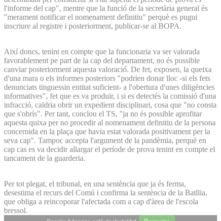
l'informe del cap", mentre que la funció de la secretària general és
"merament notificar el nomenament definitiu" perquè es pugui
inscriure al registre i posteriorment, publicar-se al BOPA.
Així doncs, tenint en compte que la funcionaria va ser valorada
favorablement pe part de la cap del departament, no és possible
canviar posteriorment aquesta valoració. De fet, exposen, la queixa
d'una mara o els informes posteriors "podrien donar lloc -si els fets
denunciats tinguessin entitat suficient- a l'obertura d'unes diligències
informatives", fet que es va produir, i si es detectés la comissió d'una
infracció, caldria obrir un expedient disciplinari, cosa que "no consta
que s'obrís". Per tant, conclou el TS, "ja no és possible aprofitar
aquesta quixa per no procedir al nomenament definitiu de la persona
concernida en la plaça que havia estat valorada positivament per la
seva cap". Tampoc accepta l'argument de la pandèmia, perquè en
cap cas es va decidir allargar el període de prova tenint en compte el
tancament de la guarderia.
Per tot plegat, el tribunal, en una sentència que ja és ferma,
desestima el recurs del Comú i confirma la sentència de la Batllia,
que obliga a reincoporar l'afectada com a cap d'àrea de l'escola
bressol.