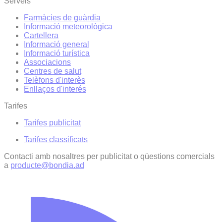
Serveis
Farmàcies de guàrdia
Informació meteorològica
Cartellera
Informació general
Informació turística
Associacions
Centres de salut
Telèfons d'interès
Enllaços d'interés
Tarifes
Tarifes publicitat
Tarifes classificats
Contacti amb nosaltres per publicitat o qüestions comercials
a
producte@bondia.ad