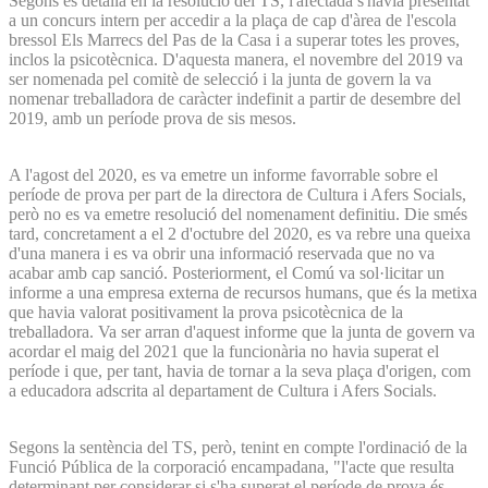
Segons es detalla en la resolució del TS, l'afectada s'havia presentat
a un concurs intern per accedir a la plaça de cap d'àrea de l'escola
bressol Els Marrecs del Pas de la Casa i a superar totes les proves,
inclos la psicotècnica. D'aquesta manera, el novembre del 2019 va
ser nomenada pel comitè de selecció i la junta de govern la va
nomenar treballadora de caràcter indefinit a partir de desembre del
2019, amb un període prova de sis mesos.
A l'agost del 2020, es va emetre un informe favorrable sobre el
període de prova per part de la directora de Cultura i Afers Socials,
però no es va emetre resolució del nomenament definitiu. Die smés
tard, concretament a el 2 d'octubre del 2020, es va rebre una queixa
d'una manera i es va obrir una informació reservada que no va
acabar amb cap sanció. Posteriorment, el Comú va sol·licitar un
informe a una empresa externa de recursos humans, que és la metixa
que havia valorat positivament la prova psicotècnica de la
treballadora. Va ser arran d'aquest informe que la junta de govern va
acordar el maig del 2021 que la funcionària no havia superat el
període i que, per tant, havia de tornar a la seva plaça d'origen, com
a educadora adscrita al departament de Cultura i Afers Socials.
Segons la sentència del TS, però, tenint en compte l'ordinació de la
Funció Pública de la corporació encampadana, "l'acte que resulta
determinant per considerar si s'ha superat el període de prova és