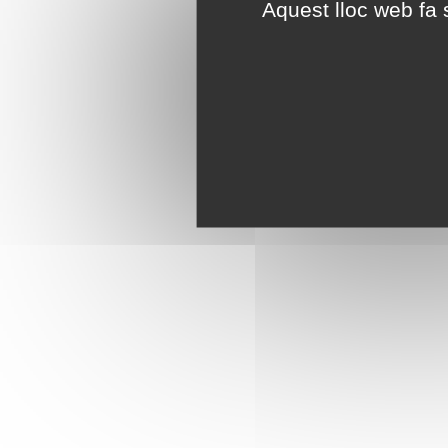
Aquest lloc web fa s