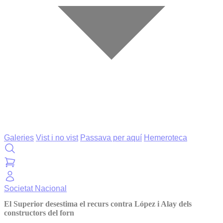
Galeries
Vist i no vist
Passava per aquí
Hemeroteca
Societat
Nacional
El Superior desestima el recurs contra López i Alay dels
constructors del forn