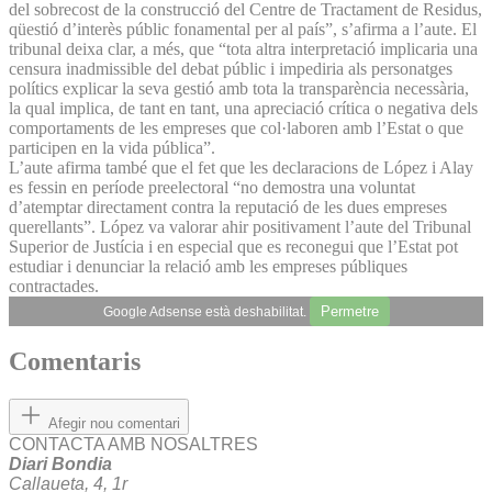
del sobrecost de la construcció del Centre de Tractament de Residus,
qüestió d’interès públic fonamental per al país”, s’afirma a l’aute. El
tribunal deixa clar, a més, que “tota altra interpretació implicaria una
censura inadmissible del debat públic i impediria als personatges
polítics explicar la seva gestió amb tota la transparència necessària,
la qual implica, de tant en tant, una apreciació crítica o negativa dels
comportaments de les empreses que col·laboren amb l’Estat o que
participen en la vida pública”.
L’aute afirma també que el fet que les declaracions de López i Alay
es fessin en període preelectoral “no demostra una voluntat
d’atemptar directament contra la reputació de les dues empreses
querellants”. López va valorar ahir positivament l’aute del Tribunal
Superior de Justícia i en especial que es reconegui que l’Estat pot
estudiar i denunciar la relació amb les empreses públiques
contractades.
Permetre
Google Adsense està deshabilitat.
Comentaris
Afegir nou comentari
CONTACTA AMB NOSALTRES
Diari Bondia
Callaueta, 4, 1r