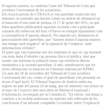
D’aquesta manera, es confirma l’aute del Tribunal de Corts que
acordava l’arxivament de les actuacions.
Els exsocis privats de CTRASA es van querellar contra tots dos
ministres en entendre que havien comès un delicte de difamació en
el transcurs d’una roda de premsa, el 17 de gener del 2011, en què
feien aparèixer públicament aquestes societats com a principals
causants del sobrecost del forn i d’haver-se enriquit injustament com
a conseqüència d’aquesta situació. Per aquesta raó, demanaven el
processament dels querellats, que “haurien donat d’aquesta manera
una imatge molt negativa” de la reputació de l’empresa “amb
informacions errònies”.
El parer que van expressar tots dos ministres és que en cap moment
van tenir ànim d’ofendre cap persona física ni jurídica, sinó que
només van informar la població sense cap referència directa
nominativa a la societat querellant. A més, manifestaven que les
seves afirmacions es basaven en l’informe elaborat per KPMG.
Un aute del 20 de novembre del Tribunal de Corts acordava
l’arxivament del cas, contra el qual els querellants van presentar un
recurs d’apel·lació. El Tribunal Superior de Justícia entén ara,
segons un aute del passat 24 de maig, que els ministres van actuar en
el marc de l’exercici dels seus drets de llibertat d’expressió i
d’informació, reconeguts per la Constitució. “En efecte, van donar a
conèixer a la societat andorrana els aspectes més rellevants de les
conclusions d’un informe comptable i econòmic sobre l’explicació