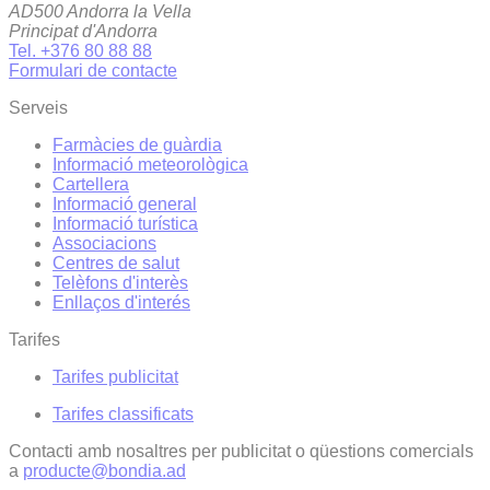
AD500 Andorra la Vella
Principat d'Andorra
Tel. +376 80 88 88
Formulari de contacte
Serveis
Farmàcies de guàrdia
Informació meteorològica
Cartellera
Informació general
Informació turística
Associacions
Centres de salut
Telèfons d'interès
Enllaços d'interés
Tarifes
Tarifes publicitat
Tarifes classificats
Contacti amb nosaltres per publicitat o qüestions comercials
a
producte@bondia.ad