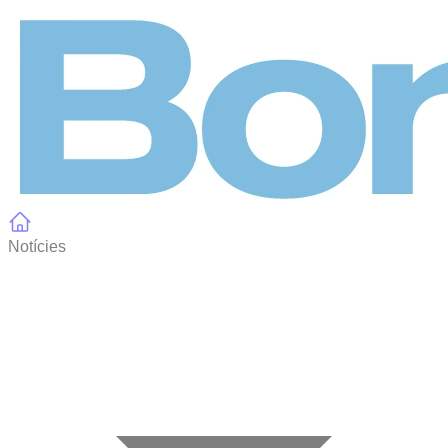
Panell de gestió de galetes
Notícies