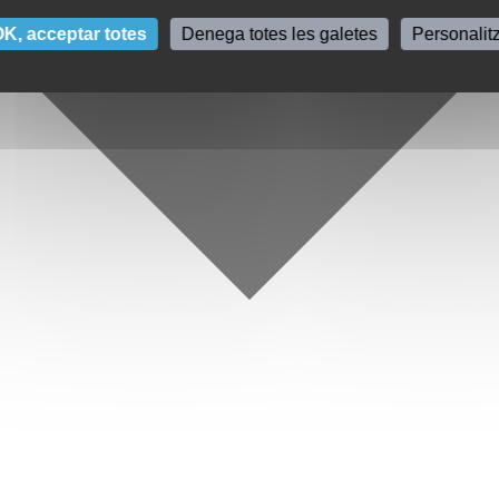
K, acceptar totes
Denega totes les galetes
Personalit