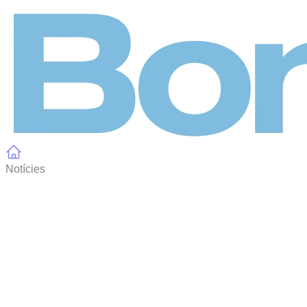
Panell de gestió de galetes
Notícies