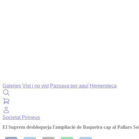
Galeries
Vist i no vist
Passava per aquí
Hemeroteca
Societat
Pirineus
El Suprem desbloqueja l'ampliació de Baqueira cap al Pallars So