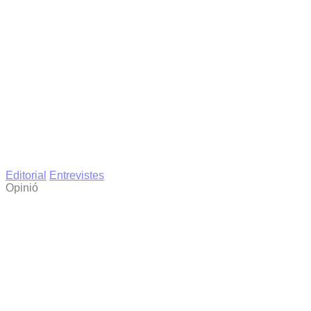
Editorial
Entrevistes
Opinió