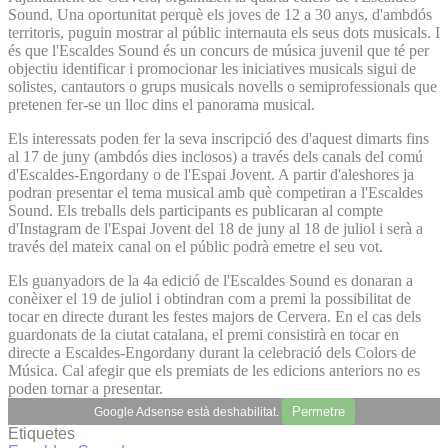
Sound. Una oportunitat perquè els joves de 12 a 30 anys, d'ambdós
territoris, puguin mostrar al públic internauta els seus dots musicals. I
és que l'Escaldes Sound és un concurs de música juvenil que té per
objectiu identificar i promocionar les iniciatives musicals sigui de
solistes, cantautors o grups musicals novells o semiprofessionals que
pretenen fer-se un lloc dins el panorama musical.
Els interessats poden fer la seva inscripció des d'aquest dimarts fins
al 17 de juny (ambdós dies inclosos) a través dels canals del comú
d'Escaldes-Engordany o de l'Espai Jovent. A partir d'aleshores ja
podran presentar el tema musical amb què competiran a l'Escaldes
Sound. Els treballs dels participants es publicaran al compte
d'Instagram de l'Espai Jovent del 18 de juny al 18 de juliol i serà a
través del mateix canal on el públic podrà emetre el seu vot.
Els guanyadors de la 4a edició de l'Escaldes Sound es donaran a
conèixer el 19 de juliol i obtindran com a premi la possibilitat de
tocar en directe durant les festes majors de Cervera. En el cas dels
guardonats de la ciutat catalana, el premi consistirà en tocar en
directe a Escaldes-Engordany durant la celebració dels Colors de
Música. Cal afegir que els premiats de les edicions anteriors no es
poden tornar a presentar.
Permetre
Google Adsense està deshabilitat.
Etiquetes