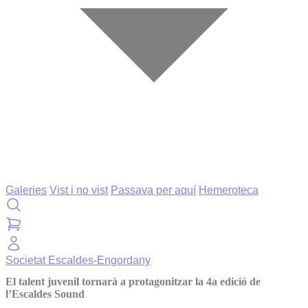
Galeries
Vist i no vist
Passava per aquí
Hemeroteca
Societat
Escaldes-Engordany
El talent juvenil tornarà a protagonitzar la 4a edició de
l’Escaldes Sound