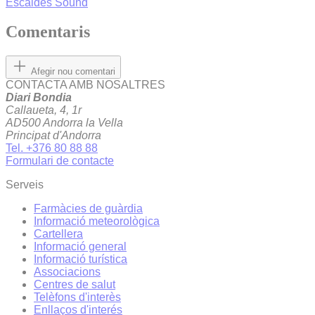
Escaldes Sound
Comentaris
Afegir nou comentari
CONTACTA AMB NOSALTRES
Diari Bondia
Callaueta, 4, 1r
AD500 Andorra la Vella
Principat d'Andorra
Tel. +376 80 88 88
Formulari de contacte
Serveis
Farmàcies de guàrdia
Informació meteorològica
Cartellera
Informació general
Informació turística
Associacions
Centres de salut
Telèfons d'interès
Enllaços d'interés