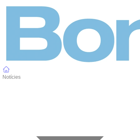
Panell de gestió de galetes
Notícies