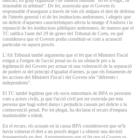
bancari, en grup organitzat i de manera habitual “no és il·lògic, ni
irraonable ni arbitrari”. De fet, assenyala que el Govern és
responsable d'assegurar a través de tots els mitjans el dret de defensa
de l'interès general i el de les institucions andorranes, i afegeix que
un delicte d'aquestes característiques afecta la imatge d'Andorra i la
reputació de les institucions públiques andorranes, de manera que el
TC ratifica l'aute del 29 de gener del Tribunal de Corts, en què
considerava que el Govern podia constituir-se com a acusació
particular en aquest procés.
L'Alt Tribunal també argumenta que el fet que el Ministeri Fiscal
estigui a l'origen de l'acció penal no és un obstacle per a la
legitimació del Govern per actuar ni una vulneració de la separació
de poders ni del principi d'igualtat d'armes, ja que els fonaments de
les accions del Ministeri Fiscal i del Govern són “diferents i
independents”.
El TC també legitima que els socis minoritaris de BPA es personin
com a actors civils, ja que l'acció civil pot ser exercida per tota
persona que hagi sofert danys i perjudicis causats pel delicte o la
contravenció penal. Per tot plegat, ha declarat el recurs d'empara
inadmissible a tràmit.
En el recurs, els acusats en la causa BPA consideraven que se'ls
havia vulnerat el dret a un procés degut i a obtenir una decisió
fonamentada en dret. Argumentaven que el fet que el Govern es