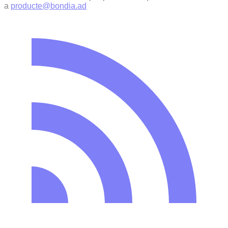
a
producte@bondia.ad