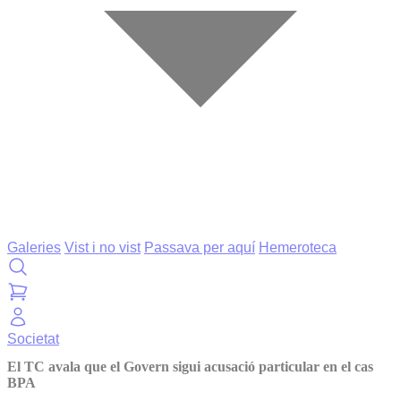
Galeries
Vist i no vist
Passava per aquí
Hemeroteca
Societat
El TC avala que el Govern sigui acusació particular en el cas
BPA