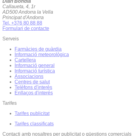
Diari Bondia
Callaueta, 4, 1r
AD500 Andorra la Vella
Principat d'Andorra
Tel. +376 80 88 88
Formulari de contacte
Serveis
Farmàcies de guàrdia
Informació meteorològica
Cartellera
Informació general
Informació turística
Associacions
Centres de salut
Telèfons d'interès
Enllaços d'interés
Tarifes
Tarifes publicitat
Tarifes classificats
Contacti amb nosaltres per publicitat o qüestions comercials