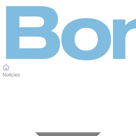
Panell de gestió de galetes
Notícies