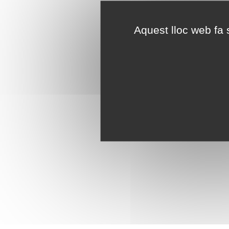
Aquest lloc web fa s