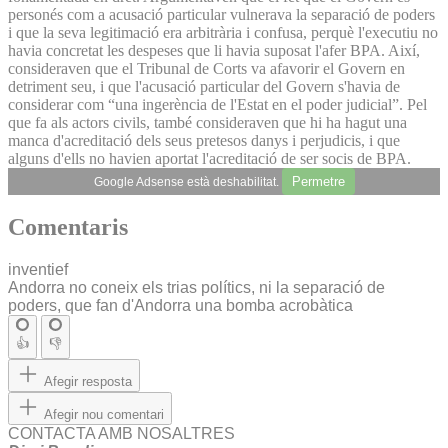
personés com a acusació particular vulnerava la separació de poders
i que la seva legitimació era arbitrària i confusa, perquè l'executiu no
havia concretat les despeses que li havia suposat l'afer BPA. Així,
consideraven que el Tribunal de Corts va afavorir el Govern en
detriment seu, i que l'acusació particular del Govern s'havia de
considerar com “una ingerència de l'Estat en el poder judicial”. Pel
que fa als actors civils, també consideraven que hi ha hagut una
manca d'acreditació dels seus pretesos danys i perjudicis, i que
alguns d'ells no havien aportat l'acreditació de ser socis de BPA.
Permetre
Google Adsense està deshabilitat.
Comentaris
inventief
Andorra no coneix els trias polítics, ni la separació de
poders, que fan d'Andorra una bomba acrobàtica
👍
👎
Afegir resposta
Afegir nou comentari
CONTACTA AMB NOSALTRES