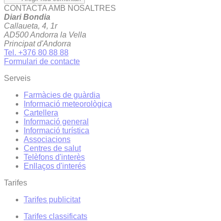
CONTACTA AMB NOSALTRES
Diari Bondia
Callaueta, 4, 1r
AD500 Andorra la Vella
Principat d'Andorra
Tel. +376 80 88 88
Formulari de contacte
Serveis
Farmàcies de guàrdia
Informació meteorològica
Cartellera
Informació general
Informació turística
Associacions
Centres de salut
Telèfons d'interès
Enllaços d'interés
Tarifes
Tarifes publicitat
Tarifes classificats