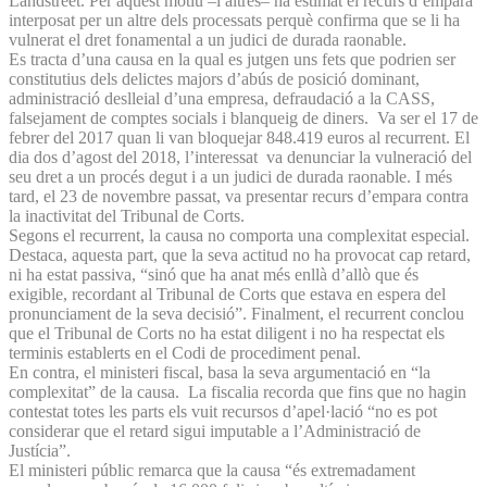
Landstreet. Per aquest motiu –i altres– ha estimat el recurs d’empara
interposat per un altre dels processats perquè confirma que se li ha
vulnerat el dret fonamental a un judici de durada raonable.
Es tracta d’una causa en la qual es jutgen uns fets que podrien ser
constitutius dels delictes majors d’abús de posició dominant,
administració deslleial d’una empresa, defraudació a la CASS,
falsejament de comptes socials i blanqueig de diners. Va ser el 17 de
febrer del 2017 quan li van bloquejar 848.419 euros al recurrent. El
dia dos d’agost del 2018, l’interessat va denunciar la vulneració del
seu dret a un procés degut i a un judici de durada raonable. I més
tard, el 23 de novembre passat, va presentar recurs d’empara contra
la inactivitat del Tribunal de Corts.
Segons el recurrent, la causa no comporta una complexitat especial.
Destaca, aquesta part, que la seva actitud no ha provocat cap retard,
ni ha estat passiva, “sinó que ha anat més enllà d’allò que és
exigible, recordant al Tribunal de Corts que estava en espera del
pronunciament de la seva decisió”. Finalment, el recurrent conclou
que el Tribunal de Corts no ha estat diligent i no ha respectat els
terminis establerts en el Codi de procediment penal.
En contra, el ministeri fiscal, basa la seva argumentació en “la
complexitat” de la causa. La fiscalia recorda que fins que no hagin
contestat totes les parts els vuit recursos d’apel·lació “no es pot
considerar que el retard sigui imputable a l’Administració de
Justícia”.
El ministeri públic remarca que la causa “és extremadament