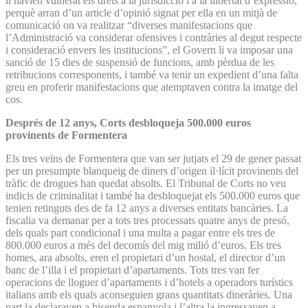
li havien vulnerat els drets a la jurisdicció i a la llibertat d’expressió,
perquè arran d’un article d’opinió signat per ella en un mitjà de
comunicació on va realitzar “diverses manifestacions que
l’Administració va considerar ofensives i contràries al degut respecte
i consideració envers les institucions”, el Govern li va imposar una
sanció de 15 dies de suspensió de funcions, amb pèrdua de les
retribucions corresponents, i també va tenir un expedient d’una falta
greu en proferir manifestacions que atemptaven contra la imatge del
cos.
Després de 12 anys, Corts desbloqueja 500.000 euros
provinents de Formentera
Els tres veïns de Formentera que van ser jutjats el 29 de gener passat
per un presumpte blanqueig de diners d’origen il·lícit provinents del
tràfic de drogues han quedat absolts. El Tribunal de Corts no veu
indicis de criminalitat i també ha desbloquejat els 500.000 euros que
tenien retinguts des de fa 12 anys a diverses entitats bancàries. La
fiscalia va demanar per a tots tres processats quatre anys de presó,
dels quals part condicional i una multa a pagar entre els tres de
800.000 euros a més del decomís del mig milió d’euros. Els tres
homes, ara absolts, eren el propietari d’un hostal, el director d’un
banc de l’illa i el propietari d’apartaments. Tots tres van fer
operacions de lloguer d’apartaments i d’hotels a operadors turístics
italians amb els quals aconseguien grans quantitats dineràries. Una
part la declaraven a hisenda espanyola i l’altra la ingressaven a