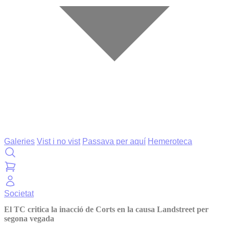
Galeries
Vist i no vist
Passava per aquí
Hemeroteca
Societat
El TC critica la inacció de Corts en la causa Landstreet per
segona vegada