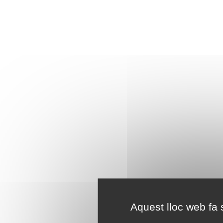
Aquest lloc web fa s