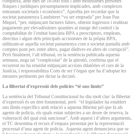
complexa, amb més de 16.000 folis i amb moltíssimes persones
físiques i jurídiques presumptament implicades, amb complexos
entramats societaris i econòmics”. Aprofita per recordar que la
societat panamenya Landstreet “va ser emprada” per Joan Pau
Miquel, “per, mitjançant factures falses, obtenir ingressos i realitzar
pagaments per elevadíssimes quanties al marge del control i la
comptabilitat de l’entitat bancària BPA a prescriptors, empleats,
directius i algun dels principals accionistes de la pròpia BPA,
utilitzant-se aquella societat panamenya com a societat pantalla amb
comptes pont per, entre altres, pagar dàdives en afers de corrupció”.
Però finalment, l’alt tribunal, en la sentència publicada aquesta
setmana, nega tal “complexitat” de la qüestió, confirma que el
recurrent no ha retardat mitjançant accions dilatòries el curs de la
Justícia, i responsabilitza Corts de ser l’òrgan que ha d’adoptar les
mesures pertinents per dictar la decisió.
La llibertat d’expressió dels policies “té uns límits”
La sentència del Tribunal Constitucional ho diu molt clar: la llibertat
d’expressió és un dret fonamental, però “el legislador ha establert
uns límits específics amb relació a aquesta llibertat pel que fa als
agents de policia, els quals estan subjectes a un deure de reserva, la
vulneració del qual està sancionat”. Amb aquest i d’altres arguments,
el TC desestima el recurs d’empara presentat per la representació
processal d’una agent de policia. Aquesta agent denunciava que se