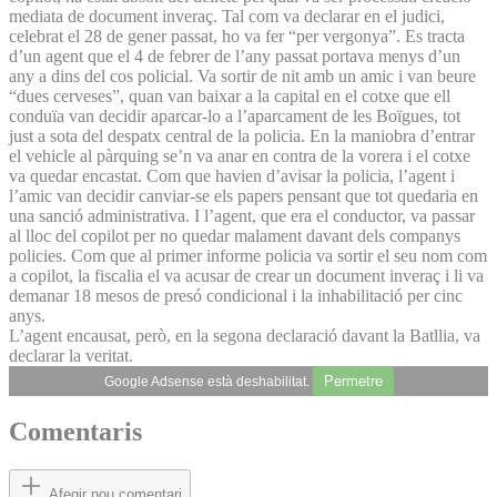
mediata de document inveraç. Tal com va declarar en el judici,
celebrat el 28 de gener passat, ho va fer “per vergonya”. Es tracta
d’un agent que el 4 de febrer de l’any passat portava menys d’un
any a dins del cos policial. Va sortir de nit amb un amic i van beure
“dues cerveses”, quan van baixar a la capital en el cotxe que ell
conduïa van decidir aparcar-lo a l’aparcament de les Boïgues, tot
just a sota del despatx central de la policia. En la maniobra d’entrar
el vehicle al pàrquing se’n va anar en contra de la vorera i el cotxe
va quedar encastat. Com que havien d’avisar la policia, l’agent i
l’amic van decidir canviar-se els papers pensant que tot quedaria en
una sanció administrativa. I l’agent, que era el conductor, va passar
al lloc del copilot per no quedar malament davant dels companys
policies. Com que al primer informe policia va sortir el seu nom com
a copilot, la fiscalia el va acusar de crear un document inveraç i li va
demanar 18 mesos de presó condicional i la inhabilitació per cinc
anys.
L’agent encausat, però, en la segona declaració davant la Batllia, va
declarar la veritat.
Permetre
Google Adsense està deshabilitat.
Comentaris
Afegir nou comentari