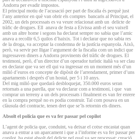
Andorra per evadir impostos.
El principal motiu de l’acusació per part de fiscalia és perquè just
l’any anterior en què van obrir els comptes bancaris al Principat, el
2002, un dels processats es va veure relacionat amb un delicte de
tràfic de drogues. Ell anava de festa a Eivissa amb el seu vaixell
amb un altre home i segons ha declarat sempre no sabia que l’amic
anava a recollir 6,5 quilos d’haixix. Tot i declarar que no sabia res
de la droga, va acceptar la condemna de la justícia espanyola. Això,
però, va servir per lligar l’argument de la fiscalia com un indici que
ingressaven diners a Andorra provinents del tràfic de drogues. El
testimoni, però, d’un director d’un operador turístic italià va ser clau
en declarar que va ser ell qui va ingressar en un moment més d’un
milió d’euros en concepte de dipòsit de l’arrendament, primer d’uns
apartaments i després d’un hostal, per 5 i 10 anys.
Del mig milió que quedarà desbloquejat, 350.000 euros seran
retornats a una parella, que va declarar com a testimoni, i que van
comprar un terreny a un dels processats i finalment es van fer enrere
en la compra perquè no es podia construir. Tal com posava en un
clàusula del contracte, tenen dret que se’ls retornin els diners.
Absolt el policia que es va fer passar pel copilot
L’agent de policia que, conduint, va deixar el cotxe encastat quan
anava a entrar a un aparcament i que a l’informe es va fer passar per
copilot, ha estat absolt del delicte pel qual va ser processat: creació