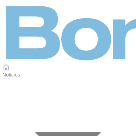
Panell de gestió de galetes
Notícies