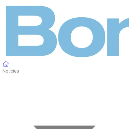
Panell de gestió de galetes
Notícies