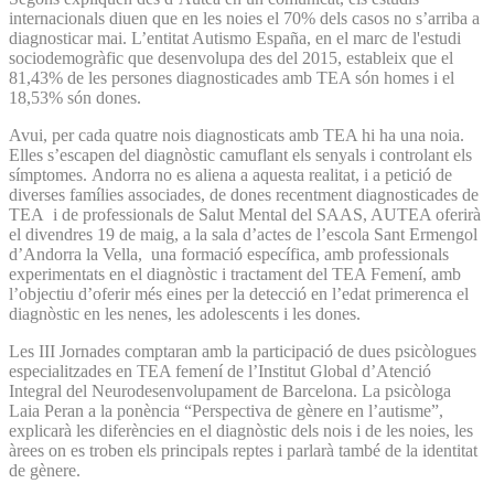
internacionals diuen que en les noies el 70% dels casos no s’arriba a
diagnosticar mai. L’entitat Autismo España, en el marc de l'estudi
sociodemogràfic que desenvolupa des del 2015, estableix que el
81,43% de les persones diagnosticades amb TEA són homes i el
18,53% són dones.
Avui, per cada quatre nois diagnosticats amb TEA hi ha una noia.
Elles s’escapen del diagnòstic camuflant els senyals i controlant els
símptomes. Andorra no es aliena a aquesta realitat, i a petició de
diverses famílies associades, de dones recentment diagnosticades de
TEA i de professionals de Salut Mental del SAAS, AUTEA oferirà
el divendres 19 de maig, a la sala d’actes de l’escola Sant Ermengol
d’Andorra la Vella, una formació específica, amb professionals
experimentats en el diagnòstic i tractament del TEA Femení, amb
l’objectiu d’oferir més eines per la detecció en l’edat primerenca el
diagnòstic en les nenes, les adolescents i les dones.
Les III Jornades comptaran amb la participació de dues psicòlogues
especialitzades en TEA femení de l’Institut Global d’Atenció
Integral del Neurodesenvolupament de Barcelona. La psicòloga
Laia Peran a la ponència “Perspectiva de gènere en l’autisme”,
explicarà les diferències en el diagnòstic dels nois i de les noies, les
àrees on es troben els principals reptes i parlarà també de la identitat
de gènere.