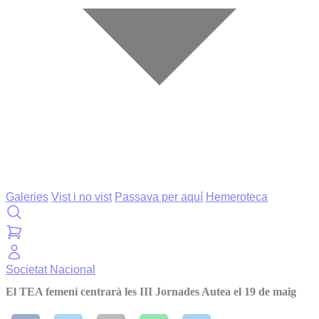
Galeries
Vist i no vist
Passava per aquí
Hemeroteca
Societat
Nacional
El TEA femení centrarà les III Jornades Autea el 19 de maig