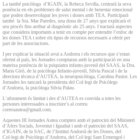
La també psicòloga d’IGAIN, la Rebeca Sevilla, centrarà la seva
ponència en els problemes de salut mental i de benestar emocional
que poden desenvolupar les joves i dones amb TEA. Participarà
també la Sra. Mar Paredes, una dona de 27 anys que explicarà el
seu procés fins arribar al diagnòstic als 25 anys. I tractarà aspectes
que considera importants a tenir en compte per entendre l’enfoc de
les dones TEA i sobre els tipus de recursos necessaris a oferir per
part de les associacions.
I per explicar la situació avui a Andorra i els recursos que s’estan
oferint al país, les Jornades comptaran amb la participació en una
mateixa ponència de la psiquiatra infanto-juvenil del SAAS, la Dra.
Maria Giró, de la psicòloga Infanto-juvenil, Silvia Pascal i de la
directora tècnica d’AUTEA, la neuropsicòloga, Carolina Pastor. Les
Jornades les tancarà la presidenta del Col·legi de Psicòlegs
d’Andorra, la psicòloga Silvia Palau.
L’aforament és limitat i des d’AUTEA es convida a totes les
persones interessades a inscriure’s al correu
correuautea@gmail.com.
Aquestes III Jornades Autea compten amb el patrocini del Ministeri
d’Afers Socials, Joventut i Igualtat i amb el patrocini del SAAS,
d’IGAIN, de la SAC, de l’Institut Andorrà de les Dones, del
Col·legi de Psicòlegs d’Andorra, del Col·legi Sant Ermengol i