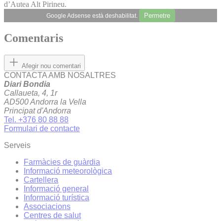
d’Autea Alt Pirineu.
Permetre
Google Adsense està deshabilitat.
Comentaris
Afegir nou comentari
CONTACTA AMB NOSALTRES
Diari Bondia
Callaueta, 4, 1r
AD500 Andorra la Vella
Principat d'Andorra
Tel. +376 80 88 88
Formulari de contacte
Serveis
Farmàcies de guàrdia
Informació meteorològica
Cartellera
Informació general
Informació turística
Associacions
Centres de salut