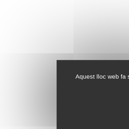
Aquest lloc web fa s