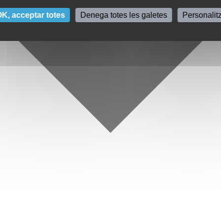
K, acceptar totes
Denega totes les galetes
Personalit