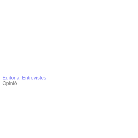
Editorial
Entrevistes
Opinió