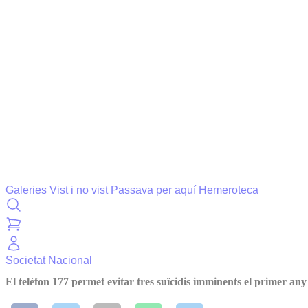
Galeries
Vist i no vist
Passava per aquí
Hemeroteca
Societat
Nacional
El telèfon 177 permet evitar tres suïcidis imminents el primer any