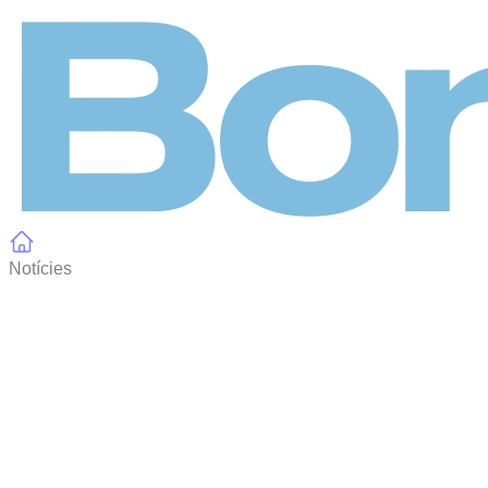
Panell de gestió de galetes
Notícies