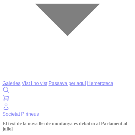
Galeries
Vist i no vist
Passava per aquí
Hemeroteca
Societat
Pirineus
El text de la nova llei de muntanya es debatrà al Parlament al
juliol