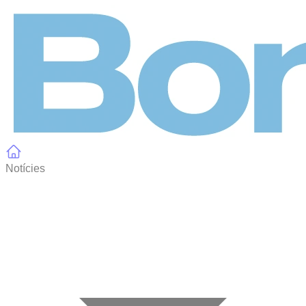
Panell de gestió de galetes
Notícies