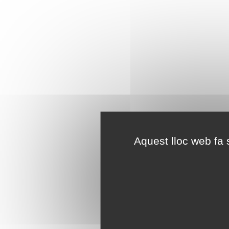
Aquest lloc web fa s