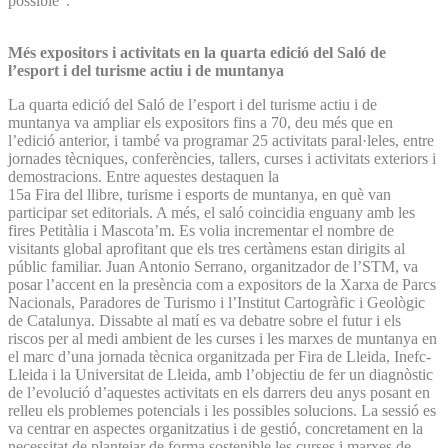
possible”.
Més expositors i activitats en la quarta edició del Saló de
l’esport i del turisme actiu i de muntanya
La quarta edició del Saló de l’esport i del turisme actiu i de
muntanya va ampliar els expositors fins a 70, deu més que en
l’edició anterior, i també va programar 25 activitats paral·leles, entre
jornades tècniques, conferències, tallers, curses i activitats exteriors i
demostracions. Entre aquestes destaquen la
15a Fira del llibre, turisme i esports de muntanya, en què van
participar set editorials. A més, el saló coincidia enguany amb les
fires Petitàlia i Mascota’m. Es volia incrementar el nombre de
visitants global aprofitant que els tres certàmens estan dirigits al
públic familiar. Juan Antonio Serrano, organitzador de l’STM, va
posar l’accent en la presència com a expositors de la Xarxa de Parcs
Nacionals, Paradores de Turismo i l’Institut Cartogràfic i Geològic
de Catalunya. Dissabte al matí es va debatre sobre el futur i els
riscos per al medi ambient de les curses i les marxes de muntanya en
el marc d’una jornada tècnica organitzada per Fira de Lleida, Inefc-
Lleida i la Universitat de Lleida, amb l’objectiu de fer un diagnòstic
de l’evolució d’aquestes activitats en els darrers deu anys posant en
relleu els problemes potencials i les possibles solucions. La sessió es
va centrar en aspectes organitzatius i de gestió, concretament en la
necessitat de plantejar de forma sostenible les curses i marxes de