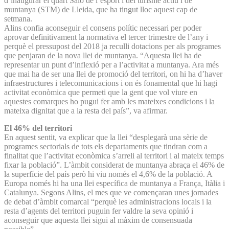
d’inaugurar el quart Saló de l’esport i del turisme actiu i de
muntanya (STM) de Lleida, que ha tingut lloc aquest cap de
setmana.
Alins confia aconseguir el consens polític necessari per poder
aprovar definitivament la normativa el tercer trimestre de l’any i
perquè el pressupost del 2018 ja reculli dotacions per als programes
que penjaran de la nova llei de muntanya. “Aquesta llei ha de
representar un punt d’inflexió per a l’activitat a muntanya. Ara més
que mai ha de ser una llei de promoció del territori, on hi ha d’haver
infraestructures i telecomunicacions i on és fonamental que hi hagi
activitat econòmica que permeti que la gent que vol viure en
aquestes comarques ho pugui fer amb les mateixes condicions i la
mateixa dignitat que a la resta del país”, va afirmar.
El 46% del territori
En aquest sentit, va explicar que la llei “desplegarà una sèrie de
programes sectorials de tots els departaments que tindran com a
finalitat que l’activitat econòmica s’arreli al territori i al mateix temps
fixar la població”. L’àmbit considerat de muntanya abraça el 46% de
la superfície del país però hi viu només el 4,6% de la població. A
Europa només hi ha una llei específica de muntanya a França, Itàlia i
Catalunya. Segons Alins, el mes que ve començaran unes jornades
de debat d’àmbit comarcal “perquè les administracions locals i la
resta d’agents del territori puguin fer valdre la seva opinió i
aconseguir que aquesta llei sigui al màxim de consensuada