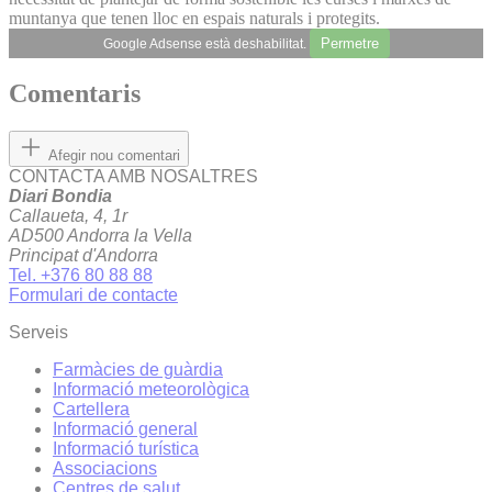
muntanya que tenen lloc en espais naturals i protegits.
Permetre
Google Adsense està deshabilitat.
Comentaris
Afegir nou comentari
CONTACTA AMB NOSALTRES
Diari Bondia
Callaueta, 4, 1r
AD500 Andorra la Vella
Principat d'Andorra
Tel. +376 80 88 88
Formulari de contacte
Serveis
Farmàcies de guàrdia
Informació meteorològica
Cartellera
Informació general
Informació turística
Associacions
Centres de salut