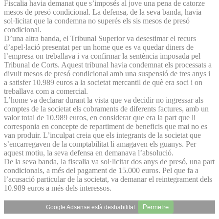
Fiscalia havia demanat que s’imposés al jove una pena de catorze
mesos de presó condicional. La defensa, de la seva banda, havia
sol·licitat que la condemna no superés els sis mesos de presó
condicional.
D’una altra banda, el Tribunal Superior va desestimar el recurs
d’apel·lació presentat per un home que es va quedar diners de
l’empresa on treballava i va confirmar la sentència imposada pel
Tribunal de Corts. Aquest tribunal havia condemnat els processats a
divuit mesos de presó condicional amb una suspensió de tres anys i
a satisfer 10.989 euros a la societat mercantil de què era soci i on
treballava com a comercial.
L’home va declarar durant la vista que va decidir no ingressar als
comptes de la societat els cobraments de diferents factures, amb un
valor total de 10.989 euros, en considerar que era la part que li
corresponia en concepte de repartiment de beneficis que mai no es
van produir. L’inculpat creia que els integrants de la societat que
s’encarregaven de la comptabilitat li amagaven els guanys. Per
aquest motiu, la seva defensa en demanava l’absolució.
De la seva banda, la fiscalia va sol·licitar dos anys de presó, una part
condicionals, a més del pagament de 15.000 euros. Pel que fa a
l’acusació particular de la societat, va demanar el reintegrament dels
10.989 euros a més dels interessos.
Permetre
Google Adsense està deshabilitat.