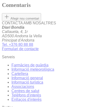
Comentaris
Afegir nou comentari
CONTACTA AMB NOSALTRES
Diari Bondia
Callaueta, 4, 1r
AD500 Andorra la Vella
Principat d'Andorra
Tel. +376 80 88 88
Formulari de contacte
Serveis
Farmàcies de guàrdia
Informació meteorològica
Cartellera
Informació general
Informació turística
Associacions
Centres de salut
Telèfons d'interès
Enllaços d'interés