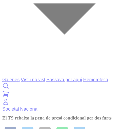
Galeries
Vist i no vist
Passava per aquí
Hemeroteca
Societat
Nacional
El TS rebaixa la pena de presó condicional per dos furts