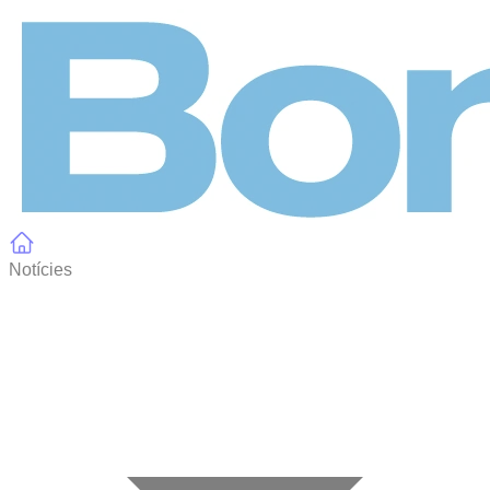
Panell de gestió de galetes
Notícies