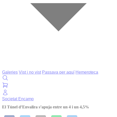
Galeries
Vist i no vist
Passava per aquí
Hemeroteca
Societat
Encamp
El Túnel d’Envalira s’apuja entre un 4 i un 4,5%