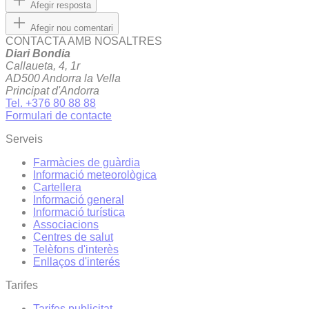
Afegir resposta
Afegir nou comentari
CONTACTA AMB NOSALTRES
Diari Bondia
Callaueta, 4, 1r
AD500 Andorra la Vella
Principat d'Andorra
Tel. +376 80 88 88
Formulari de contacte
Serveis
Farmàcies de guàrdia
Informació meteorològica
Cartellera
Informació general
Informació turística
Associacions
Centres de salut
Telèfons d'interès
Enllaços d'interés
Tarifes
Tarifes publicitat