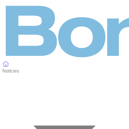
Panell de gestió de galetes
Notícies