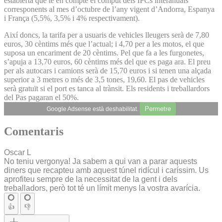
establerta que té en compte el còmput dels IPCs interanuals
corresponents al mes d’octubre de l’any vigent d’Andorra, Espanya
i França (5,5%, 3,5% i 4% respectivament).
Així doncs, la tarifa per a usuaris de vehicles lleugers serà de 7,80
euros, 30 cèntims més que l’actual; i 4,70 per a les motos, el que
suposa un encariment de 20 cèntims. Pel que fa a les furgonetes,
s’apuja a 13,70 euros, 60 cèntims més del que es paga ara. El preu
per als autocars i camions serà de 15,70 euros i si tenen una alçada
superior a 3 metres o més de 3,5 tones, 19,60. El pas de vehicles
serà gratuït si el port es tanca al trànsit. Els residents i treballardors
del Pas pagaran el 50%.
Permetre
Google Adsense està deshabilitat.
Comentaris
Oscar L
No teniu vergonya! Ja sabem a qui van a parar aquests
diners que recapteu amb aquest túnel ridícul i caríssim. Us
aprofiteu sempre de la necessitat de la gent i dels
treballadors, però tot té un límit menys la vostra avarícia.
👍
👎