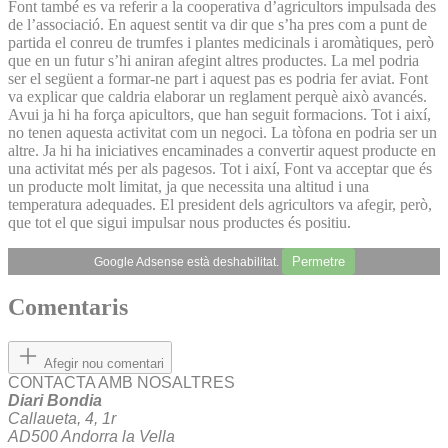
Font també es va referir a la cooperativa d’agricultors impulsada des
de l’associació. En aquest sentit va dir que s’ha pres com a punt de
partida el conreu de trumfes i plantes medicinals i aromàtiques, però
que en un futur s’hi aniran afegint altres productes. La mel podria
ser el següent a formar-ne part i aquest pas es podria fer aviat. Font
va explicar que caldria elaborar un reglament perquè això avancés.
Avui ja hi ha força apicultors, que han seguit formacions. Tot i així,
no tenen aquesta activitat com un negoci. La tòfona en podria ser un
altre. Ja hi ha iniciatives encaminades a convertir aquest producte en
una activitat més per als pagesos. Tot i així, Font va acceptar que és
un producte molt limitat, ja que necessita una altitud i una
temperatura adequades. El president dels agricultors va afegir, però,
que tot el que sigui impulsar nous productes és positiu.
Permetre
Google Adsense està deshabilitat.
Comentaris
Afegir nou comentari
CONTACTA AMB NOSALTRES
Diari Bondia
Callaueta, 4, 1r
AD500 Andorra la Vella