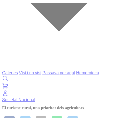
Galeries
Vist i no vist
Passava per aquí
Hemeroteca
Societat
Nacional
El turisme rural, una prioritat dels agricultors