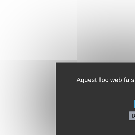
Aquest lloc web fa se
D