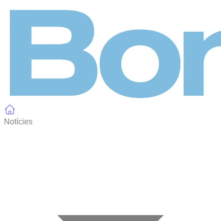
Panell de gestió de galetes
Notícies