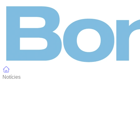
Panell de gestió de galetes
Notícies