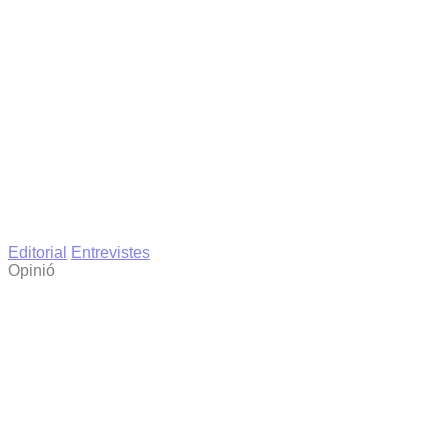
Editorial
Entrevistes
Opinió