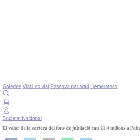
Galeries
Vist i no vist
Passava per aquí
Hemeroteca
Societat
Nacional
El valor de la cartera del fons de jubilació cau 21,4 milions a l’abr