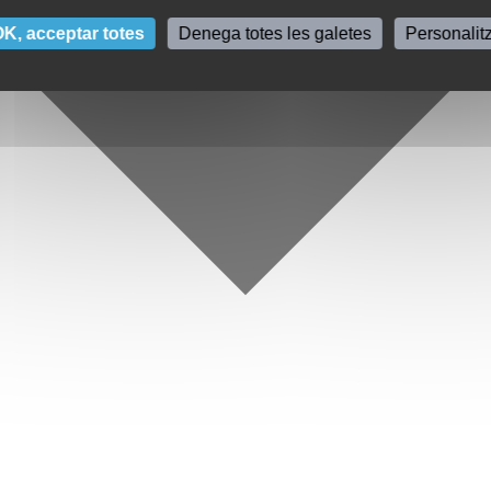
K, acceptar totes
Denega totes les galetes
Personalit