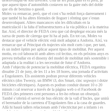
desenvolupar-se són diverses. Una de les principals és el preu, ja
que aquest tipus d’automòbils costaven no fa gaire més del doble
que els de benzina o gasoil.
Moles va remarcar, però, que el cost s’ha reduït força darrerament i
que també hi ha altres fórmules de lloguer i rènting que s’estan
desenvolupant. Altres mancances són les dificultats en la
matriculació i la falta d’infraestructures a la via pública i a la mateixa
llar. Així, el director de FEDA creu que cal desplegar encara més la
xarxa de punts de càrrega que hi ha al país. En tot cas, Moles va
destacar que el vehicle elèctric està molt adaptat a Andorra. Així, va
remarcar que al Principat els trajectes són molt curts i que, per tant,
és un indret òptim per aplicar aquest tipus de mobilitat. Per aquest
motiu, en col·laboració amb altres col·lectius, en els pròxims anys es
preveu treballar en el disseny del model de mobilitat més sostenible i
adaptada a la realitat i a les necessitat de futur d’Andorra.
Amb l’objectiu de potenciar la mobilitat elèctrica, FEDA organitza
dissabte 21 de juny, de les 11 a les 18 hores, una jornada d’activitats
a Engolasters. Els assistents podran provar diferents vehicles
elèctrics (dos Tweezy, un BMW i3, dos Smart, cinc
segways
i dotze
bicicletes elèctriques). Aquests es podran conduir durant 10 o 20
minuts i cal reservar a través de la pàgina web o el Facebook de
FEDA (les primeres cent persones a fer-ho rebran un obsequi).
També s’oferirà el servei de bus elèctric de la vall d’Incles, que unirà
el berenador de la carretera d’Engolasters fins a la casa de guardes.
Allà hi haurà tallers relacionats amb l’electricitat per a infants i es