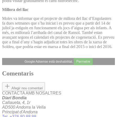
podrà visitar gratuïtament el camí hidroelèctric.
Millora del llac
Moles va informar que el projecte de millora del llac d’Engolasters
fa dues setmanes que s’ha iniciat i es preveu que a partir del 14 de
juliol ja estiguin en funcionament els jocs d’aigua per als infants. A
més, es millorarà l’arribada del canal de Ransol. També estan
avançant segons el calendari els projectes de cogeneració. Es preveu
que a final d’any s’hagin adjudicat totes les obres de la xarxa de
Soldeu, que podria estar en marxa a final del 2015 o inici del 2016.
Permetre
Google Adsense està deshabilitat.
Comentaris
Afegir nou comentari
CONTACTA AMB NOSALTRES
Diari Bondia
Callaueta, 4, 1r
AD500 Andorra la Vella
Principat d'Andorra
Tel. +376 80 88 88