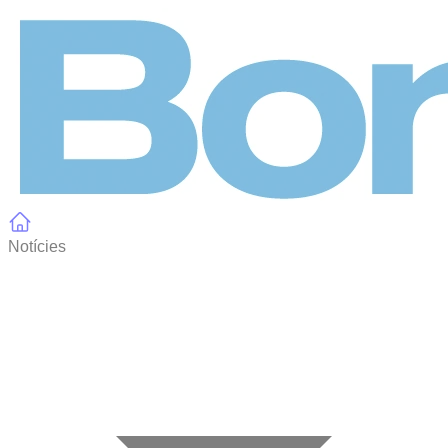
Panell de gestió de galetes
Notícies