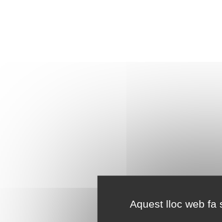
Aquest lloc web fa s