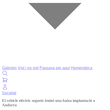
Galeries
Vist i no vist
Passava per aquí
Hemeroteca
Societat
El vehicle elèctric segueix tenint una baixa implantació a
Andorra