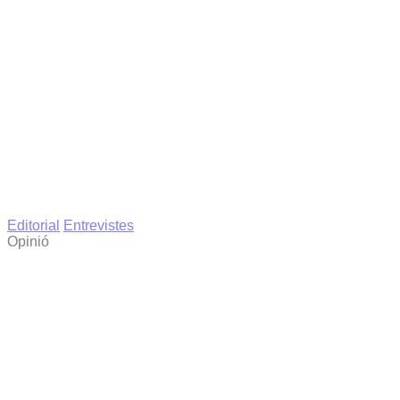
Editorial
Entrevistes
Opinió