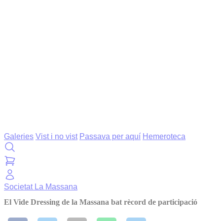
Galeries
Vist i no vist
Passava per aquí
Hemeroteca
Societat
La Massana
El Vide Dressing de la Massana bat rècord de participació