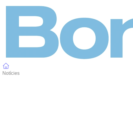
Panell de gestió de galetes
Notícies