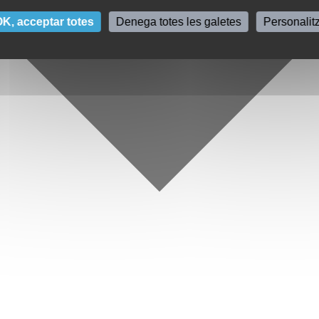
K, acceptar totes
Denega totes les galetes
Personalit