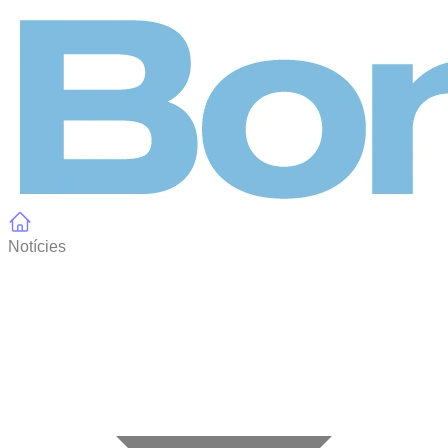
Panell de gestió de galetes
Notícies