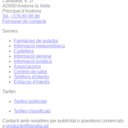
Callaueta, 4, 1r
AD500 Andorra la Vella
Principat d'Andorra
Tel. +376 80 88 88
Formulari de contacte
Serveis
Farmàcies de guàrdia
Informació meteorològica
Cartellera
Informació general
Informació turística
Associacions
Centres de salut
Telèfons d'interès
Enllaços d'interés
Tarifes
Tarifes publicitat
Tarifes classificats
Contacti amb nosaltres per publicitat o qüestions comercials
a
producte@bondia.ad