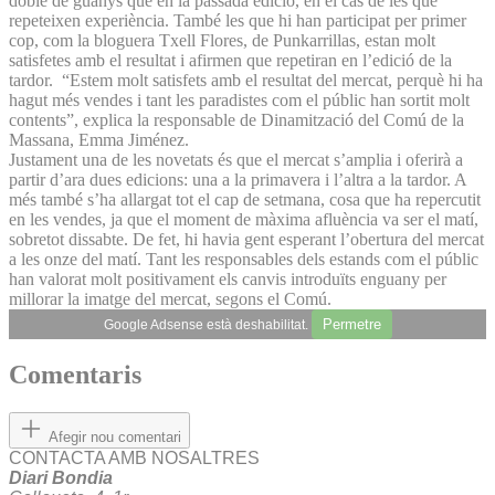
doble de guanys que en la passada edició, en el cas de les que
repeteixen experiència. També les que hi han participat per primer
cop, com la bloguera Txell Flores, de Punkarrillas, estan molt
satisfetes amb el resultat i afirmen que repetiran en l’edició de la
tardor. “Estem molt satisfets amb el resultat del mercat, perquè hi ha
hagut més vendes i tant les paradistes com el públic han sortit molt
contents”, explica la responsable de Dinamització del Comú de la
Massana, Emma Jiménez.
Justament una de les novetats és que el mercat s’amplia i oferirà a
partir d’ara dues edicions: una a la primavera i l’altra a la tardor. A
més també s’ha allargat tot el cap de setmana, cosa que ha repercutit
en les vendes, ja que el moment de màxima afluència va ser el matí,
sobretot dissabte. De fet, hi havia gent esperant l’obertura del mercat
a les onze del matí. Tant les responsables dels estands com el públic
han valorat molt positivament els canvis introduïts enguany per
millorar la imatge del mercat, segons el Comú.
Permetre
Google Adsense està deshabilitat.
Comentaris
Afegir nou comentari
CONTACTA AMB NOSALTRES
Diari Bondia