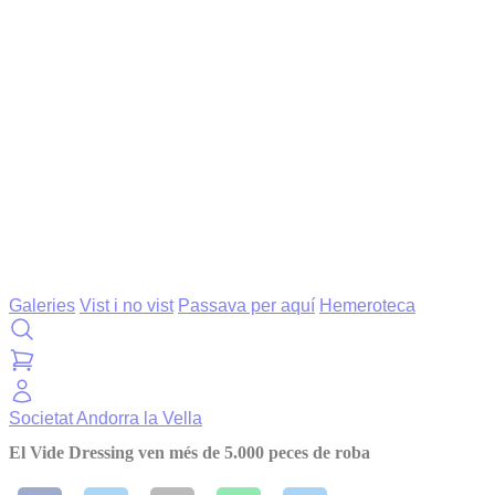
Galeries
Vist i no vist
Passava per aquí
Hemeroteca
Societat
Andorra la Vella
El Vide Dressing ven més de 5.000 peces de roba