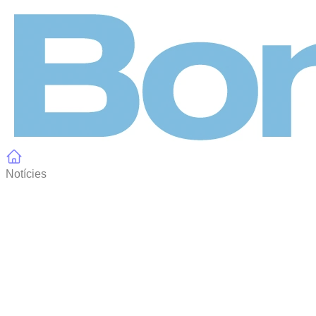
Panell de gestió de galetes
Notícies