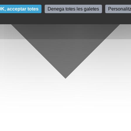
K, acceptar totes
Denega totes les galetes
Personalit