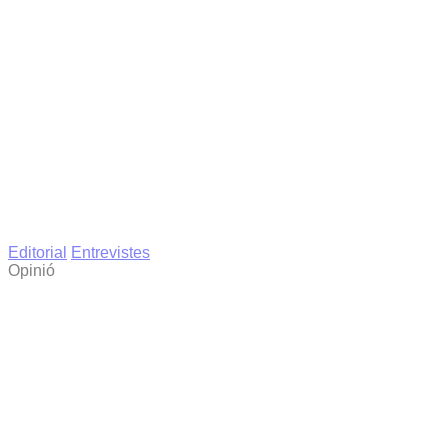
Editorial
Entrevistes
Opinió