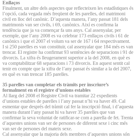
Enllaços
Finalment, un altre dels aspectes que reflecteixen les estadístiques és
l’opció, cada vegada més freqüent de les parelles, del matrimoni
civil en lloc del canònic. D’aquesta manera, l’any passat 181 dels
matrimonis van ser civils, i 69, canònics. Així es confirma la
tendència que ja va començar fa uns anys. Cal assenyalar, per
exemple, que l’any 2008 es va celebrar 173 enllaços civils i 61 de
canònics i que el 2007 el volum va ser de 167 i 64 respectivament.
I si 250 parelles es van constituir, cal assenyalar que 184 més es van
trencar. El registre ha confirmat 93 sentències de separacions i 91 de
divorcis. La xifra és lleugerament superior a la del 2008, en què es
va comptabilitzar 68 separacions i 73 divorcis. En aquest sentit cal
tenir en compte que la xifra de l’any passat és similar a la del 2007,
en què es van trencar 185 parelles.
35 parelles van completar els tràmits per inscriure’s
formalment en el registre d’unions estables
Al llarg del 2008 el Registre Civil va tramitar 22 expedients
d’unions estables de parelles i l’any passat n’hi va haver 49. Cal
esmentar que després del tràmit cal fer la inscripció final, i d’aquesta
manera durant l’any passat hi va haver 35 parelles que van
confirmar la seva voluntat de ratificar-se com a parella de fet. Trenta
d’aquestes unions van ser de persones de diferent sexe i cinc més
van ser de persones del mateix sexe.
Cal assenyalar que la majoria dels membres d’aquestes unions són