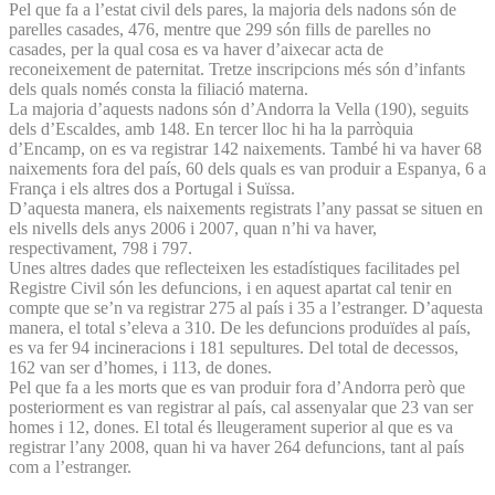
Pel que fa a l’estat civil dels pares, la majoria dels nadons són de
parelles casades, 476, mentre que 299 són fills de parelles no
casades, per la qual cosa es va haver d’aixecar acta de
reconeixement de paternitat. Tretze inscripcions més són d’infants
dels quals només consta la filiació materna.
La majoria d’aquests nadons són d’Andorra la Vella (190), seguits
dels d’Escaldes, amb 148. En tercer lloc hi ha la parròquia
d’Encamp, on es va registrar 142 naixements. També hi va haver 68
naixements fora del país, 60 dels quals es van produir a Espanya, 6 a
França i els altres dos a Portugal i Suïssa.
D’aquesta manera, els naixements registrats l’any passat se situen en
els nivells dels anys 2006 i 2007, quan n’hi va haver,
respectivament, 798 i 797.
Unes altres dades que reflecteixen les estadístiques facilitades pel
Registre Civil són les defuncions, i en aquest apartat cal tenir en
compte que se’n va registrar 275 al país i 35 a l’estranger. D’aquesta
manera, el total s’eleva a 310. De les defuncions produïdes al país,
es va fer 94 incineracions i 181 sepultures. Del total de decessos,
162 van ser d’homes, i 113, de dones.
Pel que fa a les morts que es van produir fora d’Andorra però que
posteriorment es van registrar al país, cal assenyalar que 23 van ser
homes i 12, dones. El total és lleugerament superior al que es va
registrar l’any 2008, quan hi va haver 264 defuncions, tant al país
com a l’estranger.