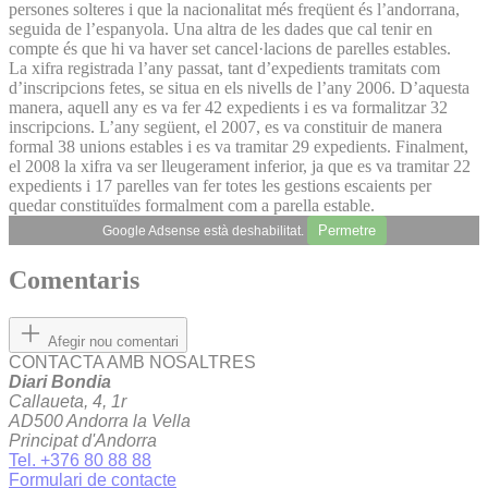
persones solteres i que la nacionalitat més freqüent és l’andorrana,
seguida de l’espanyola. Una altra de les dades que cal tenir en
compte és que hi va haver set cancel·lacions de parelles estables.
La xifra registrada l’any passat, tant d’expedients tramitats com
d’inscripcions fetes, se situa en els nivells de l’any 2006. D’aquesta
manera, aquell any es va fer 42 expedients i es va formalitzar 32
inscripcions. L’any següent, el 2007, es va constituir de manera
formal 38 unions estables i es va tramitar 29 expedients. Finalment,
el 2008 la xifra va ser lleugerament inferior, ja que es va tramitar 22
expedients i 17 parelles van fer totes les gestions escaients per
quedar constituïdes formalment com a parella estable.
Permetre
Google Adsense està deshabilitat.
Comentaris
Afegir nou comentari
CONTACTA AMB NOSALTRES
Diari Bondia
Callaueta, 4, 1r
AD500 Andorra la Vella
Principat d'Andorra
Tel. +376 80 88 88
Formulari de contacte