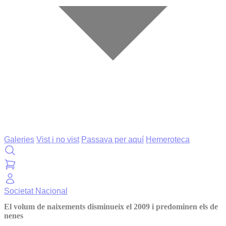
Galeries
Vist i no vist
Passava per aquí
Hemeroteca
Societat
Nacional
El volum de naixements disminueix el 2009 i predominen els de
nenes