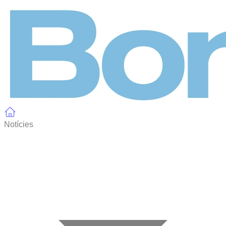
Panell de gestió de galetes
Notícies