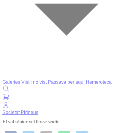
Galeries
Vist i no vist
Passava per aquí
Hemeroteca
Societat
Pirineus
El vot sènior vol fer-se sentir