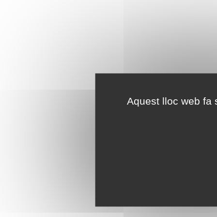
Aquest lloc web fa s