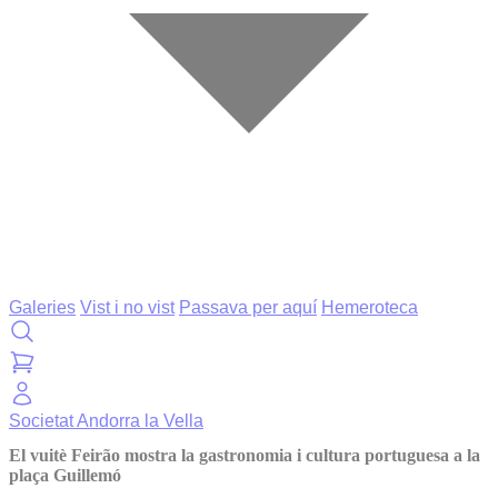
Galeries
Vist i no vist
Passava per aquí
Hemeroteca
Societat
Andorra la Vella
El vuitè Feirão mostra la gastronomia i cultura portuguesa a la
plaça Guillemó