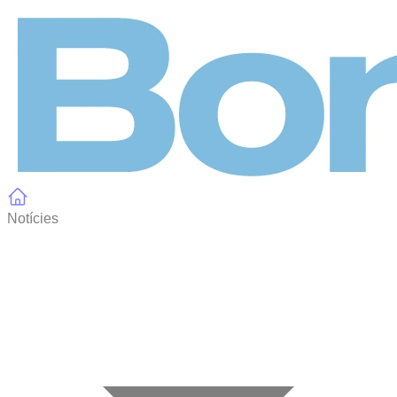
Panell de gestió de galetes
Notícies