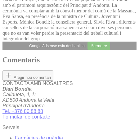
amb el patrimoni arquitectònic del Principat d’Andorra. La
cerimònia va comptar amb la cònsol menor del comú de la Massana,
Eva Sansa, en presència de la ministra de Cultura, Joventut i
Esports, Mónica Bonell; la consellera general, Sílvia Riva i diferents
consellers de la corporació massanenca així com diverses persones
que no es van voler perdre la presentació del treball cultural i
integrador del grup.
Permetre
Google Adsense està deshabilitat.
Comentaris
Afegir nou comentari
CONTACTA AMB NOSALTRES
Diari Bondia
Callaueta, 4, 1r
AD500 Andorra la Vella
Principat d'Andorra
Tel. +376 80 88 88
Formulari de contacte
Serveis
Farmàcies de guàrdia