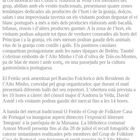
la col·laboració del Comú d’Andorra la Vella i els membres del
grup, abillats amb els vestits tradicionals, presentaran quatre zones
temàtiques dedicades als productes de l’hort i de la granja, dolços,
salats i una improvisada taverna on els visitants podran degustar el vi
blanc portuguès a més a més dels productes elaborats amb bacallà,
bifanas, rissois i d’altres productes gurmet. A la zona de l’hort, els
visitants podran adquirir tot tipus de verdures conreades als horts del
Principat i a la granja, els més menuts podran gaudir dels animals
vius de la granja com conills i galls. Els pastissos casolans
compartiran protagonisme amb les nates típiques de Belém. També
s'oferiran embotits de l’Alto Minho i l’oli d’oliva de Trás-os-Montes,
pa de blat de moro i amb xoriç, en una passejada per la cultura
gastronòmica portuguesa.
El Feirão serà amenitzat pel Rancho Folclorico dels Residents de
l’Alto Minho, convidat pel grup organitzador, que durant el matí
presentarà diferents balls del seu repertori. L’obertura està prevista a
les 10 hores a càrrec del cònsol major d’Andorra la Vella, David
Astrié i els visitants podran gaudir del mercat fins a les 14 hores.
A banda del mercat tradicional O Feirão el Grup de Folklore Casa
de Portugal va inaugurar aquest dimecres l’exposició itinerant
'Integrats' a la parròquia de la Massana. La biblioteca comunal
Antoni Morell presenta fins al dia 28 de juliol el recull fotogràfic de
catorze instantànies realitzades pels membres del Grup de Folklore
Casa de Portugal, que fusionen el vestit popular de l’Alto Minho