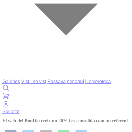
Galeries
Vist i no vist
Passava per aquí
Hemeroteca
Societat
El web del BonDia creix un 20% i es consolida com un referent