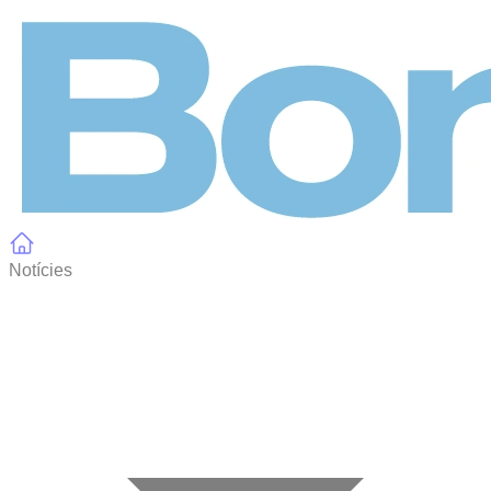
Panell de gestió de galetes
Notícies