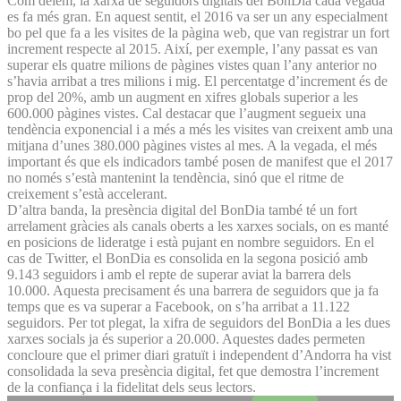
Com dèiem, la xarxa de seguidors digitals del BonDia cada vegada
es fa més gran. En aquest sentit, el 2016 va ser un any especialment
bo pel que fa a les visites de la pàgina web, que van registrar un fort
increment respecte al 2015. Així, per exemple, l’any passat es van
superar els quatre milions de pàgines vistes quan l’any anterior no
s’havia arribat a tres milions i mig. El percentatge d’increment és de
prop del 20%, amb un augment en xifres globals superior a les
600.000 pàgines vistes. Cal destacar que l’augment segueix una
tendència exponencial i a més a més les visites van creixent amb una
mitjana d’unes 380.000 pàgines vistes al mes. A la vegada, el més
important és que els indicadors també posen de manifest que el 2017
no només s’està mantenint la tendència, sinó que el ritme de
creixement s’està accelerant.
D’altra banda, la presència digital del BonDia també té un fort
arrelament gràcies als canals oberts a les xarxes socials, on es manté
en posicions de lideratge i està pujant en nombre seguidors. En el
cas de Twitter, el BonDia es consolida en la segona posició amb
9.143 seguidors i amb el repte de superar aviat la barrera dels
10.000. Aquesta precisament és una barrera de seguidors que ja fa
temps que es va superar a Facebook, on s’ha arribat a 11.122
seguidors. Per tot plegat, la xifra de seguidors del BonDia a les dues
xarxes socials ja és superior a 20.000. Aquestes dades permeten
concloure que el primer diari gratuït i independent d’Andorra ha vist
consolidada la seva presència digital, fet que demostra l’increment
de la confiança i la fidelitat dels seus lectors.