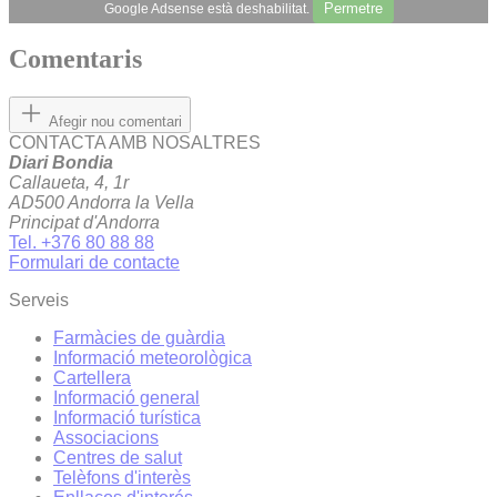
Permetre
Google Adsense està deshabilitat.
Comentaris
Afegir nou comentari
CONTACTA AMB NOSALTRES
Diari Bondia
Callaueta, 4, 1r
AD500 Andorra la Vella
Principat d'Andorra
Tel. +376 80 88 88
Formulari de contacte
Serveis
Farmàcies de guàrdia
Informació meteorològica
Cartellera
Informació general
Informació turística
Associacions
Centres de salut
Telèfons d'interès