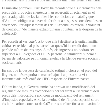
els beneficiaris rebran l’ajuda mitjançant una transferència bancària.
El ministre portaveu, Eric Jover, ha recordat que els increments dels
preus dels productes energètics han repercutit directament en el
poder adquisitiu de les famílies i les condicions climatològiques
d’Andorra obliguen a haver de fer front a despeses considerables en
calefacció. Per aquest motiu des de l’Executiu es reitera la voluntat
de contribuir “de manera extraordinària i puntual” a la despesa de la
calefacció.
Per accedir al
xec calefacció
, que anirà destinat a la unitat familiar,
caldrà ser resident al país i acreditar que s’hi ha residit durant un
període mínim de tres anys. A més, els ingressos no podran ser
superiors a 1,3 vegades el LECS personal o familiar ni superar el
barem de valoració patrimonial regulat a la Llei de serveis socials i
sociosanitaris.
En cas que la despesa de calefacció estigui inclosa en el preu del
lloguer, només es podrà demanar l’ajut si aquesta s’ha vist
incrementada més enllà de l’IPC respecte de l’hivern passat.
D’altra banda, el Govern també ha aprovat una modificació del
reglament de mesures excepcionals per fer front a l’increment dels
preus dels hidrocarburs així com de modificació del reglament
d’impostos especials. Així, la devolució de l’impost especial sobre
els hidrocarburs, que era de 0,07 euros per litre fins a un màxim de