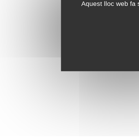
Aquest lloc web fa s