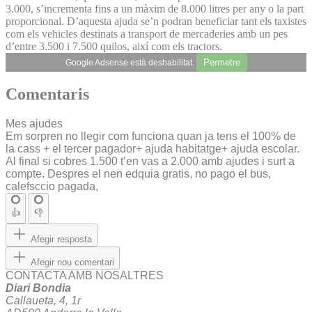
3.000, s’incrementa fins a un màxim de 8.000 litres per any o la part
proporcional. D’aquesta ajuda se’n podran beneficiar tant els taxistes
com els vehicles destinats a transport de mercaderies amb un pes
d’entre 3.500 i 7.500 quilos, així com els tractors.
Permetre
Google Adsense està deshabilitat.
Comentaris
Mes ajudes
Em sorpren no llegir com funciona quan ja tens el 100% de
la cass + el tercer pagador+ ajuda habitatge+ ajuda escolar.
Al final si cobres 1.500 t’en vas a 2.000 amb ajudes i surt a
compte. Despres el nen edquia gratis, no pago el bus,
calefsccio pagada,
👍
👎
Afegir resposta
Afegir nou comentari
CONTACTA AMB NOSALTRES
Diari Bondia
Callaueta, 4, 1r