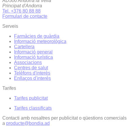
AD500 Andorra la Vella
Principat d'Andorra
Tel. +376 80 88 88
Formulari de contacte
Serveis
Farmàcies de guàrdia
Informació meteorològica
Cartellera
Informació general
Informació turística
Associacions
Centres de salut
Telèfons d'interès
Enllaços d'interés
Tarifes
Tarifes publicitat
Tarifes classificats
Contacti amb nosaltres per publicitat o qüestions comercials
a
producte@bondia.ad