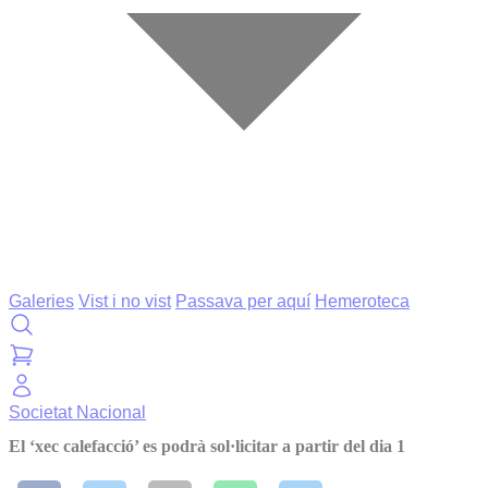
Galeries
Vist i no vist
Passava per aquí
Hemeroteca
Societat
Nacional
El ‘xec calefacció’ es podrà sol·licitar a partir del dia 1