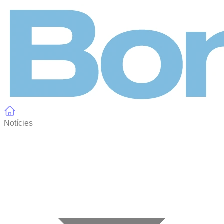
Panell de gestió de galetes
Notícies