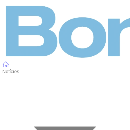
Panell de gestió de galetes
Notícies