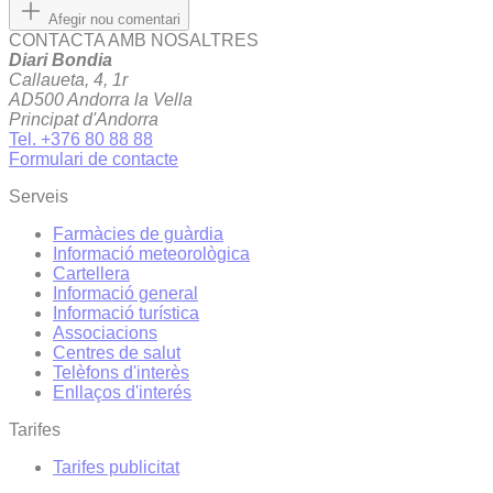
Afegir nou comentari
CONTACTA AMB NOSALTRES
Diari Bondia
Callaueta, 4, 1r
AD500 Andorra la Vella
Principat d'Andorra
Tel. +376 80 88 88
Formulari de contacte
Serveis
Farmàcies de guàrdia
Informació meteorològica
Cartellera
Informació general
Informació turística
Associacions
Centres de salut
Telèfons d'interès
Enllaços d'interés
Tarifes
Tarifes publicitat