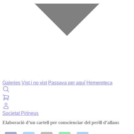
Galeries
Vist i no vist
Passava per aquí
Hemeroteca
Societat
Pirineus
Elaboració d’un cartell per conscienciar del perill d’allaus