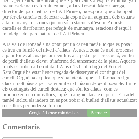
risc i, per l’altra, incentivar que els practicants d’esquí de muntanya i
raquetes de neu es formin en neu, allaus i rescat. Marc Garriga,
director del parc natural de l’Alt Pirineu, ha explicat que s’ha optat
per fer els cartells en detectar cada cop més un augment dels usuaris
a la muntanya en zones que no són estacions d’esquí. Aquests
cartells es distribuiran per refugis de muntanya, estacions d’esquí i
municipis del parc natural de l’Alt Pirineu.
A la vall de Bonabé s’ha optat per un cartell metàl·lic que es posa i
es treu en funció del nivell d’allaus. Aquesta zona és molt propensa
a patir fortes allaus que arriben fins a la pista i per precaució, en dies
de perill d’allaus elevat, s’informa del tancament de la pista. Aquests
rètols es troben a la sortida d’Alós d’Isil i al refugi del Fornet.
Sara Orgué ha estat l’encarregada de dissenyar el contingut del
cartell. Orgué ha explicat que s’ha intentat que la informació sigui
clara i molt bàsica per poder arribar al màxim de gent possible. Entre
els continguts del cartell destaca: què són les allaus, com es
produeixen i en quins llocs, i què fa augmentar-ne el perill. El cartell
també inclou els indrets on es pot trobar el butlletí d’allaus actualitzat
o els llocs per poder-se formar.
Permetre
Google Adsense està deshabilitat.
Comentaris