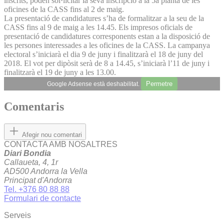
inscrits, poden sol·licitar la seva inscripció a la 5a planta de les
oficines de la CASS fins al 2 de maig.
La presentació de candidatures s’ha de formalitzar a la seu de la
CASS fins al 9 de maig a les 14.45. Els impresos oficials de
presentació de candidatures corresponents estan a la disposició de
les persones interessades a les oficines de la CASS. La campanya
electoral s’iniciarà el dia 9 de juny i finalitzarà el 18 de juny del
2018. El vot per dipòsit serà de 8 a 14.45, s’iniciarà l’11 de juny i
finalitzarà el 19 de juny a les 13.00.
Permetre
Google Adsense està deshabilitat.
Comentaris
Afegir nou comentari
CONTACTA AMB NOSALTRES
Diari Bondia
Callaueta, 4, 1r
AD500 Andorra la Vella
Principat d'Andorra
Tel. +376 80 88 88
Formulari de contacte
Serveis