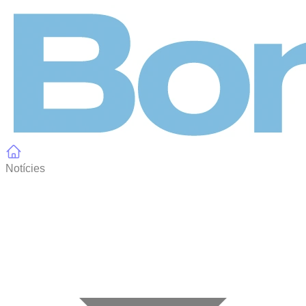
Panell de gestió de galetes
Notícies