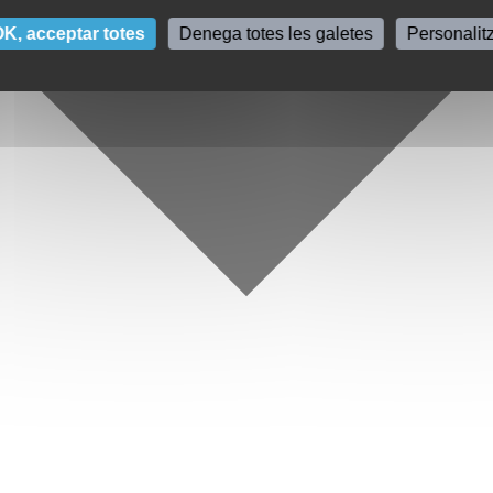
K, acceptar totes
Denega totes les galetes
Personalit