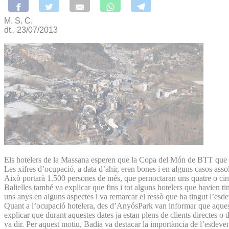
M. S. C.
dt., 23/07/2013
Els hotelers de la Massana esperen que la Copa del Món de BTT que ti
Les xifres d’ocupació, a data d’ahir, eren bones i en alguns casos asso
Això portarà 1.500 persones de més, que pernoctaran uns quatre o cinc 
Balielles també va explicar que fins i tot alguns hotelers que havien t
uns anys en alguns aspectes i va remarcar el ressò que ha tingut l’esdeve
Quant a l’ocupació hotelera, des d’AnyósPark van informar que aquest 
explicar que durant aquestes dates ja estan plens de clients directes o
va dir. Per aquest motiu, Badia va destacar la importància de l’esdeve