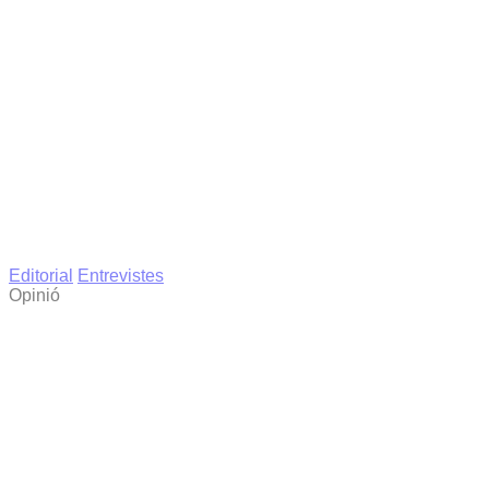
Editorial
Entrevistes
Opinió