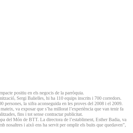
pacte positiu en els negocis de la parròquia.
tzació, Sergi Balielles, hi ha 110 equips inscrits i 700 corredors.
00 persones, la xifra aconseguida en les proves del 2008 i el 2009.
 mateix, va exposar que s’ha millorat l’experiència que van tenir fa
tzades, fins i tot sense contractar publicitat.
Copa del Món de BTT. La directora de l’establiment, Esther Badia, va
mb nosaltres i això ens ha servit per omplir els buits que quedaven”,