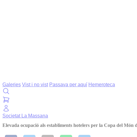
Galeries
Vist i no vist
Passava per aquí
Hemeroteca
Societat
La Massana
Elevada ocupació als establiments hotelers per la Copa del Món