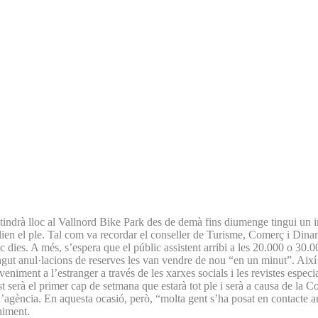
ndrà lloc al Vallnord Bike Park des de demà fins diumenge tingui un im
lien el ple. Tal com va recordar el conseller de Turisme, Comerç i Dinami
dies. A més, s’espera que el públic assistent arribi a les 20.000 o 30.0
ingut anul·lacions de reserves les van vendre de nou “en un minut”. Així
niment a l’estranger a través de les xarxes socials i les revistes especiali
serà el primer cap de setmana que estarà tot ple i serà a causa de la 
 d’agència. En aquesta ocasió, però, “molta gent s’ha posat en contacte a
niment.