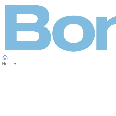
Panell de gestió de galetes
Notícies