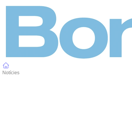
Panell de gestió de galetes
Notícies