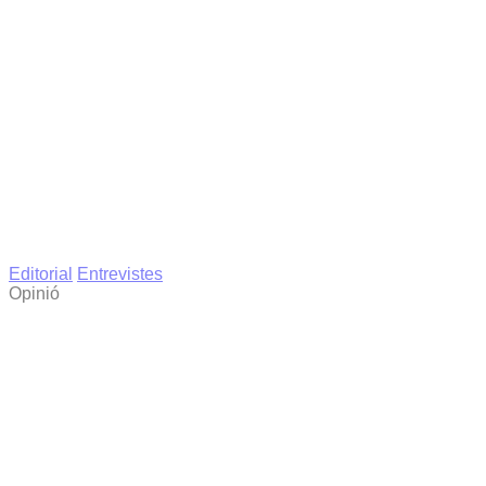
Editorial
Entrevistes
Opinió