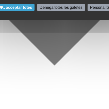
K, acceptar totes
Denega totes les galetes
Personalit