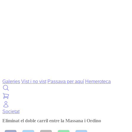
Galeries
Vist i no vist
Passava per aquí
Hemeroteca
Societat
Eliminat el doble carril entre la Massana i Ordino